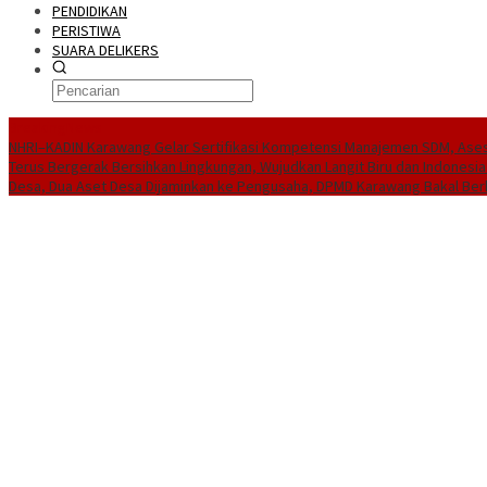
PENDIDIKAN
PERISTIWA
SUARA DELIKERS
BreakingNews
NHRI–KADIN Karawang Gelar Sertifikasi Kompetensi Manajemen SDM, Ases
Terus Bergerak Bersihkan Lingkungan, Wujudkan Langit Biru dan Indonesia
Desa, Dua Aset Desa Dijaminkan ke Pengusaha, DPMD Karawang Bakal Ber