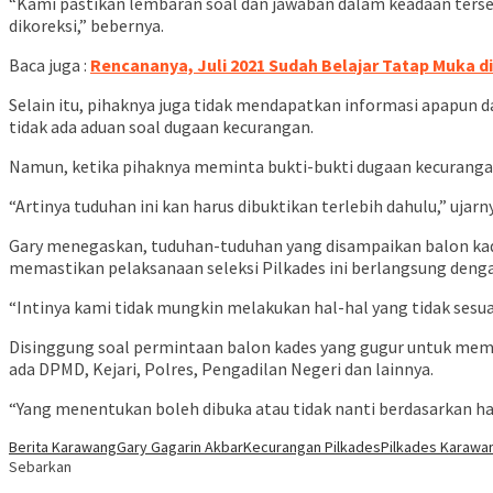
“Kami pastikan lembaran soal dan jawaban dalam keadaan terseg
dikoreksi,” bebernya.
Baca juga :
Rencananya, Juli 2021 Sudah Belajar Tatap Muka 
Selain itu, pihaknya juga tidak mendapatkan informasi apapun d
tidak ada aduan soal dugaan kecurangan.
Namun, ketika pihaknya meminta bukti-bukti dugaan kecurangan
“Artinya tuduhan ini kan harus dibuktikan terlebih dahulu,” ujarn
Gary menegaskan, tuduhan-tuduhan yang disampaikan balon kade
memastikan pelaksanaan seleksi Pilkades ini berlangsung deng
“Intinya kami tidak mungkin melakukan hal-hal yang tidak sesua
Disinggung soal permintaan balon kades yang gugur untuk membu
ada DPMD, Kejari, Polres, Pengadilan Negeri dan lainnya.
“Yang menentukan boleh dibuka atau tidak nanti berdasarkan hasi
Berita Karawang
Gary Gagarin Akbar
Kecurangan Pilkades
Pilkades Karawa
Sebarkan