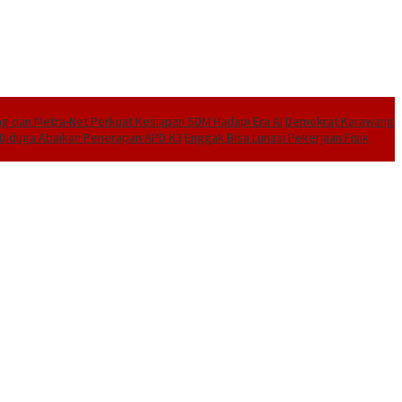
 dan Metra-Net Perkuat Kesiapan SDM Hadapi Era AI
Demokrat Karawang
I Diduga Abaikan Penerapan APD K3
Enggak Bisa Lunasi Pekerjaan Fisik