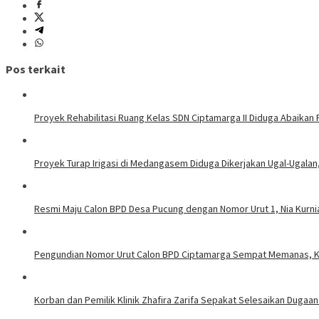
Pos terkait
Proyek Rehabilitasi Ruang Kelas SDN Ciptamarga II Diduga Abaikan
Proyek Turap Irigasi di Medangasem Diduga Dikerjakan Ugal-Ugalan,
Resmi Maju Calon BPD Desa Pucung dengan Nomor Urut 1, Nia Kurni
Pengundian Nomor Urut Calon BPD Ciptamarga Sempat Memanas, Ka
Korban dan Pemilik Klinik Zhafira Zarifa Sepakat Selesaikan Dugaa