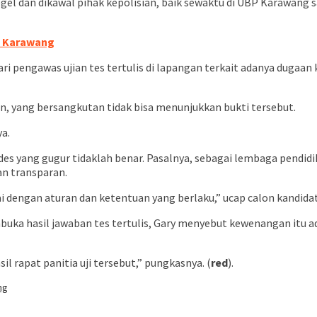
el dan dikawal pihak kepolisian, baik sewaktu di UBP Karawang s
di Karawang
ari pengawas ujian tes tertulis di lapangan terkait adanya dugaa
, yang bersangkutan tidak bisa menunjukkan bukti tersebut.
ya.
s yang gugur tidaklah benar. Pasalnya, sebagai lembaga pendid
an transparan.
i dengan aturan dan ketentuan yang berlaku,” ucap calon kandidat
ka hasil jawaban tes tertulis, Gary menyebut kewenangan itu ada
l rapat panitia uji tersebut,” pungkasnya. (
red
).
ng