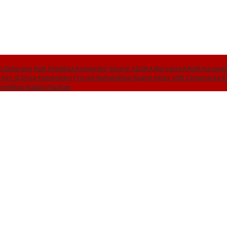
i Didorong Raih Predikat Kompeten
Sinergi ASOKA Bersama KADIN Karawang
 Asri di Desa Kutapohaci
Proyek Rehabilitasi Ruang Kelas SDN Ciptamarga I
hentikan Kades Parakan