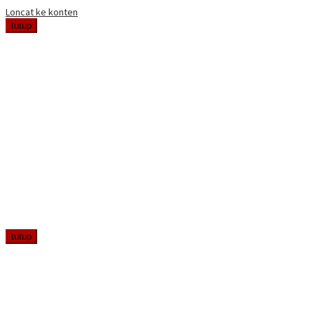
Loncat ke konten
tutup
tutup