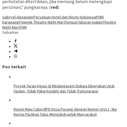
perhotelan ditertibkan, jika memang belum melengkapi
perizinan,” pungkasnya. (
red
).
Gabryel Alexander
Persatuan Hotel dan Resto Indonesia
PHRI
Karawang
Polemik Theatre Night Mart
Tempat hiburan malam
Theatre
Night Mart
THM
Sebarkan
Pos terkait
Proyek Turap Irigasi di Medangasem Diduga Dikerjakan Ugal-
Ugalan, Tidak Pakai Kisdam dan Tidak Transparansi
Resmi Maju Calon BPD Desa Pucung dengan Nomor Urut 1, Nia
Kurnia Pastikan Tulus Mengabdi untuk Masyarakat