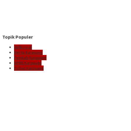
Topik Populer
delik.co.id
Berita Karawang
Pemkab Karawang
DPRD Karawang
Polres Karawang