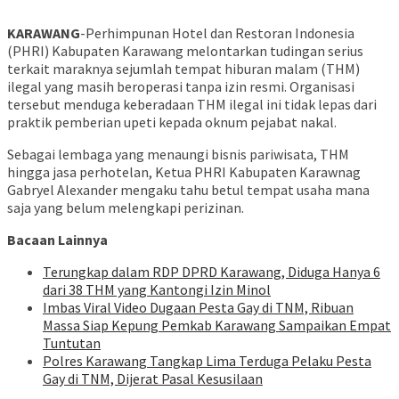
KARAWANG
-Perhimpunan Hotel dan Restoran Indonesia
(PHRI) Kabupaten Karawang melontarkan tudingan serius
terkait maraknya sejumlah tempat hiburan malam (THM)
ilegal yang masih beroperasi tanpa izin resmi. Organisasi
tersebut menduga keberadaan THM ilegal ini tidak lepas dari
praktik pemberian upeti kepada oknum pejabat nakal.
Sebagai lembaga yang menaungi bisnis pariwisata, THM
hingga jasa perhotelan, Ketua PHRI Kabupaten Karawnag
Gabryel Alexander mengaku tahu betul tempat usaha mana
saja yang belum melengkapi perizinan.
Bacaan Lainnya
Terungkap dalam RDP DPRD Karawang, Diduga Hanya 6
dari 38 THM yang Kantongi Izin Minol
Imbas Viral Video Dugaan Pesta Gay di TNM, Ribuan
Massa Siap Kepung Pemkab Karawang Sampaikan Empat
Tuntutan
Polres Karawang Tangkap Lima Terduga Pelaku Pesta
Gay di TNM, Dijerat Pasal Kesusilaan