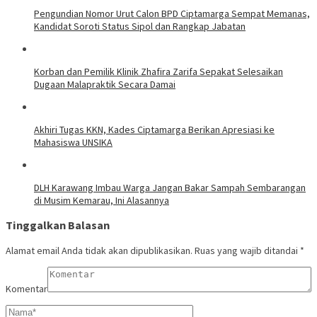
Pengundian Nomor Urut Calon BPD Ciptamarga Sempat Memanas,
Kandidat Soroti Status Sipol dan Rangkap Jabatan
Korban dan Pemilik Klinik Zhafira Zarifa Sepakat Selesaikan
Dugaan Malapraktik Secara Damai
Akhiri Tugas KKN, Kades Ciptamarga Berikan Apresiasi ke
Mahasiswa UNSIKA
DLH Karawang Imbau Warga Jangan Bakar Sampah Sembarangan
di Musim Kemarau, Ini Alasannya
Tinggalkan Balasan
Alamat email Anda tidak akan dipublikasikan.
Ruas yang wajib ditandai
*
Komentar