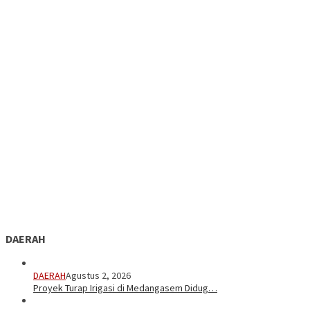
DAERAH
DAERAH
Agustus 2, 2026
Proyek Turap Irigasi di Medangasem Didug…