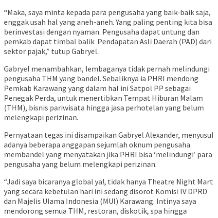
“Maka, saya minta kepada para pengusaha yang baik-baik saja,
enggak usah hal yang aneh-aneh. Yang paling penting kita bisa
berinvestasi dengan nyaman. Pengusaha dapat untung dan
pemkab dapat timbal balik Pendapatan Asli Daerah (PAD) dari
sektor pajak,” tutup Gabryel.
Gabryel menambahkan, lembaganya tidak pernah melindungi
pengusaha THM yang bandel. Sebaliknya ia PHRI mendong
Pemkab Karawang yang dalam hal ini Satpol PP sebagai
Penegak Perda, untuk menertibkan Tempat Hiburan Malam
(THM), bisnis pariwisata hingga jasa perhotelan yang belum
melengkapi perizinan.
Pernyataan tegas ini disampaikan Gabryel Alexander, menyusul
adanya beberapa anggapan sejumlah oknum pengusaha
membandel yang menyatakan jika PHRI bisa ‘melindungi’ para
pengusaha yang belum melengkapi perizinan.
“Jadi saya bicaranya global ya!, tidak hanya Theatre Night Mart
yang secara kebetulan hari ini sedang disorot Komisi IV DPRD
dan Majelis Ulama Indonesia (MUI) Karawang. Intinya saya
mendorong semua THM, restoran, diskotik, spa hingga