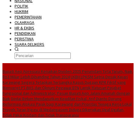
NASIONAL
POLITIK
HUKRIM
PEMERINTAHAN
OLAHRAGA
HR & EKBIS
PENDIDIKAN
PERISTIWA
SUARA DELIKERS
BreakingNews
Bupati Aep Apresiasi Kenaikan Dividen 2025 Perumdam Tirta Tarum, Naik
Rp3 Miliar Lebih Dibanding Tahun 2024
LKBH LPKSM Satria Desak Kejari
Karawang Segera Tetapkan Tersangka Kasus Dugaan KPR Fiktif yang
Menyeret PT BAS dan Oknum Pegawai BTN
Lantik Ratusan Pejabat
Fungsional dan Administrator, Pesan Bupati Aep Jalani Amanah dengan
Baik
Dinilai Belum Mendapatkan Keadilan Fiskal, Arif Dianto Dorong
Reformasi Alokasi Pajak bagi Karawang dan Prioritas Tenaga Kerja Lokal
Proyek Turap Irigasi di Medangasem Diduga Dikerjakan Ugal-Ugalan,
Tidak Pakai Kisdam dan Tidak Transparansi