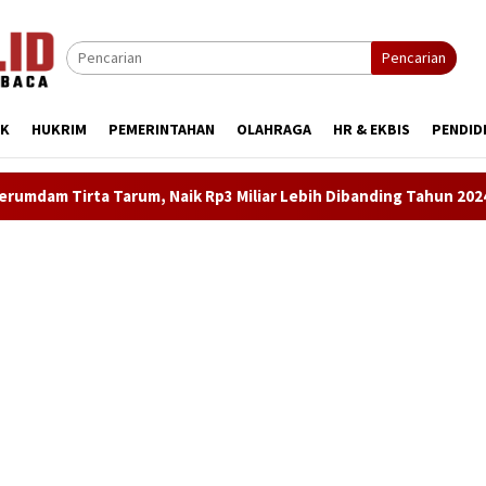
Pencarian
IK
HUKRIM
PEMERINTAHAN
OLAHRAGA
HR & EKBIS
PENDID
 Miliar Lebih Dibanding Tahun 2024
LKBH LPKSM Satria D