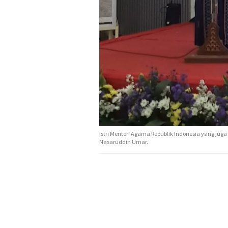
Istri Menteri Agama Republik Indonesia yang ju
Nasaruddin Umar.