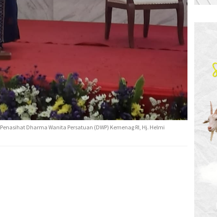
ga Penasihat Dharma Wanita Persatuan (DWP) Kemenag RI, Hj. Helmi