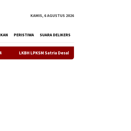
tutup
KAMIS, 6 AGUSTUS 2026
IKAN
PERISTIWA
SUARA DELIKERS
esak Kejari Karawang Segera Tetapkan Tersangka Kasus Dugaan 