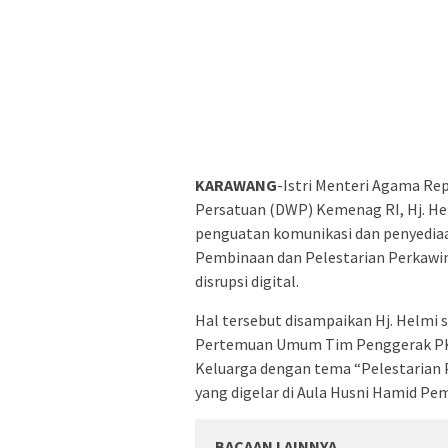
KARAWANG
-Istri Menteri Agama Re
Persatuan (DWP) Kemenag RI, Hj. H
penguatan komunikasi dan penyediaa
Pembinaan dan Pelestarian Perkawin
disrupsi digital.
Hal tersebut disampaikan Hj. Helmi
Pertemuan Umum Tim Penggerak PK
Keluarga dengan tema “Pelestarian P
yang digelar di Aula Husni Hamid Pe
BACAAN LAINNYA