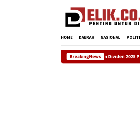
Loncat
tutup
ke
konten
HOME
DAERAH
NASIONAL
POLIT
Apresiasi Kenaikan Dividen 2025 Perumdam Tirta Tarum, Naik Rp3
BreakingNews