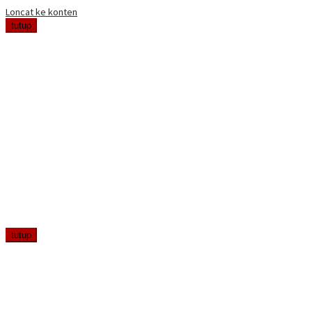
Loncat ke konten
tutup
tutup