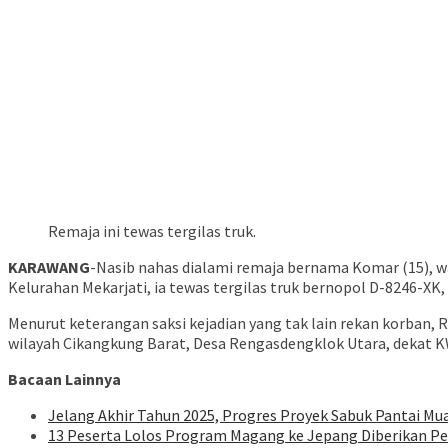
Remaja ini tewas tergilas truk.
KARAWANG
-Nasib nahas dialami remaja bernama Komar (15), 
Kelurahan Mekarjati, ia tewas tergilas truk bernopol D-8246-XK
Menurut keterangan saksi kejadian yang tak lain rekan korban
wilayah Cikangkung Barat, Desa Rengasdengklok Utara, dekat K
Bacaan Lainnya
Jelang Akhir Tahun 2025, Progres Proyek Sabuk Pantai Muar
13 Peserta Lolos Program Magang ke Jepang Diberikan 