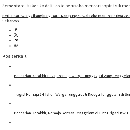
Sementara itu ketika delik.co.id berusaha mencari sopir truk m
Berita Karawang
Cikangkung Barat
Kampung Sawah
Laka maut
Peristiwa ke
Sebarkan
Pos terkait
Pencarian Berakhir Duka, Remaja Warga Tunggakjati yang Tenggela
Tragis! Remaja 14 Tahun Warga Tunggakjati Diduga Tenggelam di Sun
Pencarian Berakhir, Remaja Korban Tenggelam di Pintu Irigasi KW 