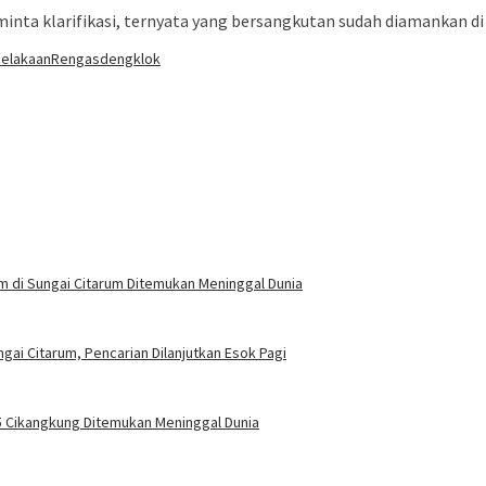
eminta klarifikasi, ternyata yang bersangkutan sudah diamankan d
celakaan
Rengasdengklok
m di Sungai Citarum Ditemukan Meninggal Dunia
gai Citarum, Pencarian Dilanjutkan Esok Pagi
15 Cikangkung Ditemukan Meninggal Dunia