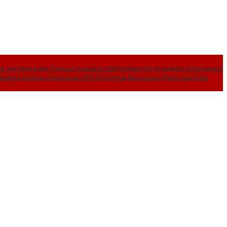
 dan Metra-Net Perkuat Kesiapan SDM Hadapi Era AI
Demokrat Karawang
I Diduga Abaikan Penerapan APD K3
Enggak Bisa Lunasi Pekerjaan Fisik