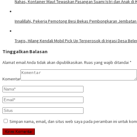
Nahas, Kontainer Maut Tewaskan Pasangan Suami Istri dan Anak di 
Innalillahi, Pekerja Pemotong Besi Bekas Pembongkaran Jembatan
Tragis, Hilang Kendali Mobil Pick Up Terperosok di Irigasi Desa Be
Tinggalkan Balasan
Alamat email Anda tidak akan dipublikasikan.
Ruas yang wajib ditandai
*
Komentar
Simpan nama, email, dan situs web saya pada peramban ini untuk kom