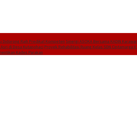
i Didorong Raih Predikat Kompeten
Sinergi ASOKA Bersama KADIN Karawang
 Asri di Desa Kutapohaci
Proyek Rehabilitasi Ruang Kelas SDN Ciptamarga I
hentikan Kades Parakan