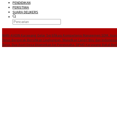
PENDIDIKAN
PERISTIWA
SUARA DELIKERS
BreakingNews
NHRI–KADIN Karawang Gelar Sertifikasi Kompetensi Manajemen SDM, Ases
Terus Bergerak Bersihkan Lingkungan, Wujudkan Langit Biru dan Indonesia
Desa, Dua Aset Desa Dijaminkan ke Pengusaha, DPMD Karawang Bakal Ber