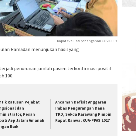
Rapat evaluasi penanganan COVID-19.
bulan Ramadan menunjukan hasil yang
terjadi penurunan jumlah pasien terkonfirmasi positif
ah 100.
ntik Ratusan Pejabat
Ancaman Defisit Anggaran
ngsional dan
Imbas Pengurangan Dana
ministrator, Pesan
TKD, Sekda Karawang Pimpin
pati Aep Jalani Amanah
Rapat Ranwal KUA-PPAS 2027
ngan Baik