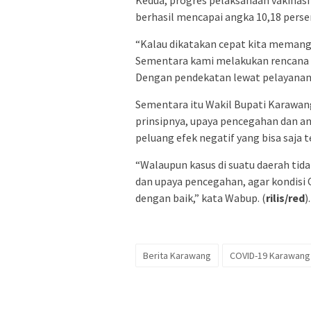
Kedua, progres pelaksanaan vakinasi 
berhasil mencapai angka 10,18 perse
“Kalau dikatakan cepat kita memang 
Sementara kami melakukan rencana la
Dengan pendekatan lewat pelayanan p
Sementara itu Wakil Bupati Karawa
prinsipnya, upaya pencegahan dan an
peluang efek negatif yang bisa saja t
“Walaupun kasus di suatu daerah ti
dan upaya pencegahan, agar kondisi 
dengan baik,” kata Wabup. (
rilis/red
).
Berita Karawang
COVID-19 Karawang