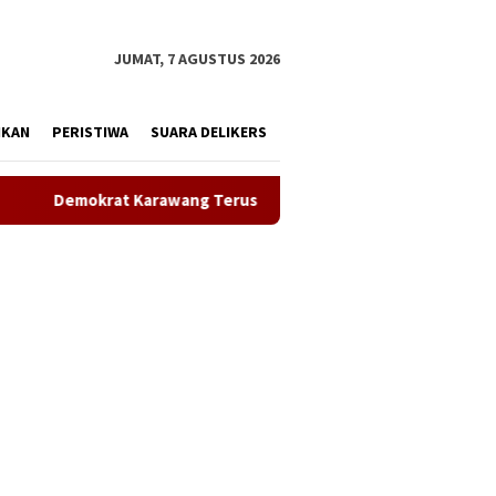
tutup
JUMAT, 7 AGUSTUS 2026
IKAN
PERISTIWA
SUARA DELIKERS
g Terus Bergerak Bersihkan Lingkungan, Wujudkan Langit Biru da