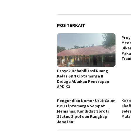
POS TERKAIT
Proye
Meda
Dike
Paka
Tran
Proyek Rehabilitasi Ruang
Kelas SDN Ciptamarga II
Diduga Abaikan Penerapan
APD K3
Pengundian Nomor Urut Calon
Korb
BPD Ciptamarga Sempat
Zhaf
Memanas, Kandidat Soroti
Sele
Status Sipol dan Rangkap
Mala
Jabatan