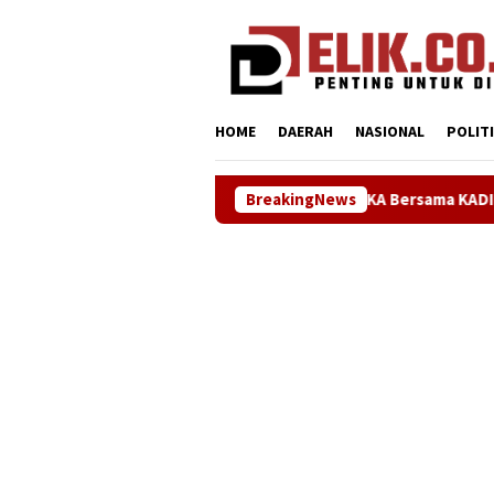
Loncat
tutup
ke
konten
HOME
DAERAH
NASIONAL
POLIT
Sinergi ASOKA Bersama KADIN Karawang dan Metra-Ne
BreakingNews