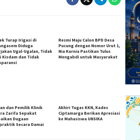
k Turap Irigasi di
Resmi Maju Calon BPD Desa
ngasem Diduga
Pucung dengan Nomor Urut 1,
rjakan Ugal-Ugalan, Tidak
Nia Kurnia Pastikan Tulus
i Kisdam dan Tidak
Mengabdi untuk Masyarakat
sparansi
an dan Pemilik Klinik
Akhiri Tugas KKN, Kades
ira Zarifa Sepakat
Ciptamarga Berikan Apresiasi
saikan Dugaan
ke Mahasiswa UNSIKA
praktik Secara Damai