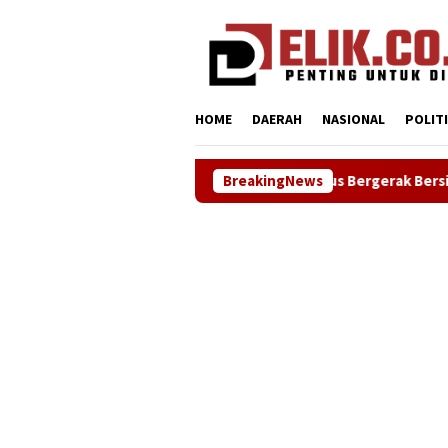
Loncat
tutup
ke
konten
HOME
DAERAH
NASIONAL
POLIT
 Karawang Terus Bergerak Bersihkan Lingkungan, Wujudkan Langit
BreakingNews