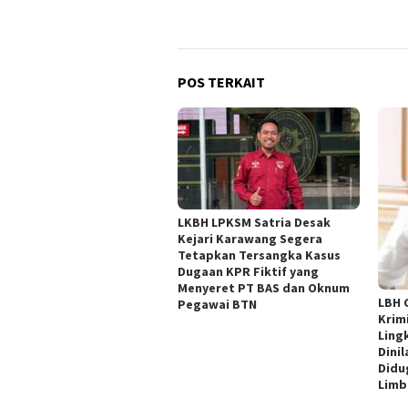
POS TERKAIT
LKBH LPKSM Satria Desak
Kejari Karawang Segera
Tetapkan Tersangka Kasus
Dugaan KPR Fiktif yang
Menyeret PT BAS dan Oknum
LBH 
Pegawai BTN
Krimi
Ling
Dini
Didu
Limb