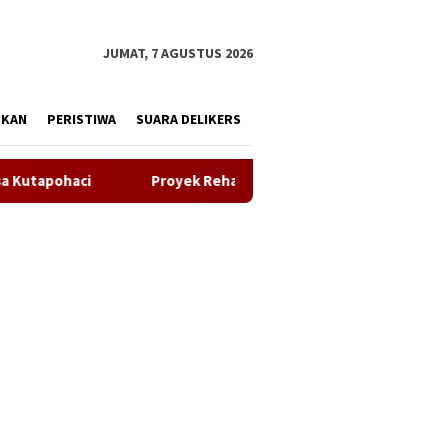
tutup
JUMAT, 7 AGUSTUS 2026
IKAN
PERISTIWA
SUARA DELIKERS
abilitasi Ruang Kelas SDN Ciptamarga II Diduga Abaikan Penerap