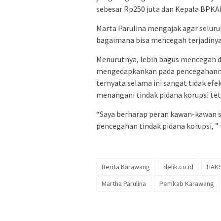
sebesar Rp250 juta dan Kepala BPKA
Marta Parulina mengajak agar selur
bagaimana bisa mencegah terjadinya 
Menurutnya, lebih bagus mencegah da
mengedapkankan pada pencegahanny
ternyata selama ini sangat tidak efe
menangani tindak pidana korupsi tet
“Saya berharap peran kawan-kawan s
pencegahan tindak pidana korupsi, ” 
Berita Karawang
delik.co.id
HAKS
Martha Parulina
Pemkab Karawang