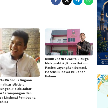
Klinik Zhafira Zarifa Diduga
Malapraktik, Kuasa Hukum
Pasien Layangkan Somasi,
Potensi Dibawa ke Ranah
Hukum
CAKRA Endus Dugaan
nalisasi Aktivis
kungan, Polda Jabar
lai Serampangan dan
ga Lindungi Pembuang
ah B3