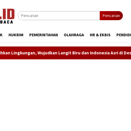
Pencarian
IK
HUKRIM
PEMERINTAHAN
OLAHRAGA
HR & EKBIS
PENDID
 Biru dan Indonesia Asri di Desa Kutapohaci
Proyek Reh