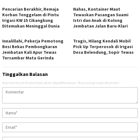
Pencarian Berakhir, Remaja
Nahas, Kontainer Maut
Korban Tenggelam di Pintu
Tewaskan Pasangan Suami
Irigasi KW 15 Cikangkung
Istri dan Anak di Kolong
Ditemukan Meninggal Dunia
Jembatan Jalan Baru-Klari
Innalillahi, Pekerja Pemotong
Tragis, Hilang Kendali Mobil
Besi Bekas Pembongkaran
Pick Up Terperosok di Irigasi
Jembatan Kali Apur Tewas
Desa Belendung, Sopir Tewas
Tersambar Mata Gerinda
Tinggalkan Balasan
Alamat email Anda tidak akan dipublikasikan.
Ruas yang wajib ditandai
*