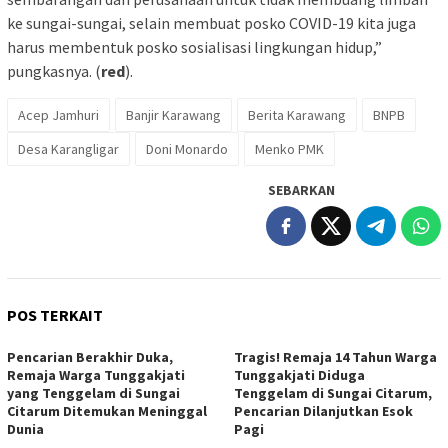
ke sungai-sungai, selain membuat posko COVID-19 kita juga
harus membentuk posko sosialisasi lingkungan hidup,”
pungkasnya. (
red
).
Acep Jamhuri
Banjir Karawang
Berita Karawang
BNPB
Desa Karangligar
Doni Monardo
Menko PMK
SEBARKAN
POS TERKAIT
Pencarian Berakhir Duka,
Tragis! Remaja 14 Tahun Warga
Remaja Warga Tunggakjati
Tunggakjati Diduga
yang Tenggelam di Sungai
Tenggelam di Sungai Citarum,
Citarum Ditemukan Meninggal
Pencarian Dilanjutkan Esok
Dunia
Pagi