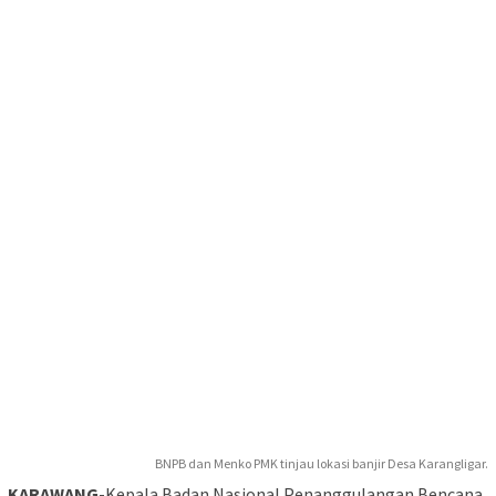
BNPB dan Menko PMK tinjau lokasi banjir Desa Karangligar.
KARAWANG
-Kepala Badan Nasional Penanggulangan Bencana