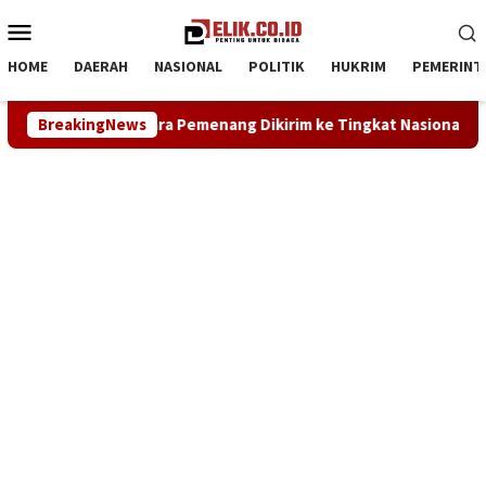
Loncat
Menu
ke
Mobile
konten
HOME
DAERAH
NASIONAL
POLITIK
HUKRIM
PEMERINT
irim ke Tingkat Nasional
BreakingNews
Kekeringan ‘Kepung’ Karawang,