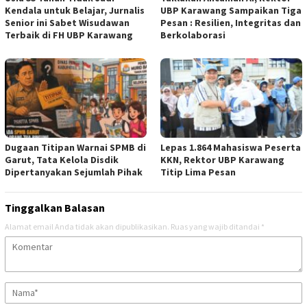
Kendala untuk Belajar, Jurnalis
UBP Karawang Sampaikan Tiga
Senior ini Sabet Wisudawan
Pesan : Resilien, Integritas dan
Terbaik di FH UBP Karawang
Berkolaborasi
Dugaan Titipan Warnai SPMB di
Lepas 1.864 Mahasiswa Peserta
Garut, Tata Kelola Disdik
KKN, Rektor UBP Karawang
Dipertanyakan Sejumlah Pihak
Titip Lima Pesan
Tinggalkan Balasan
Alamat email Anda tidak akan dipublikasikan.
Ruas yang wajib ditandai
*