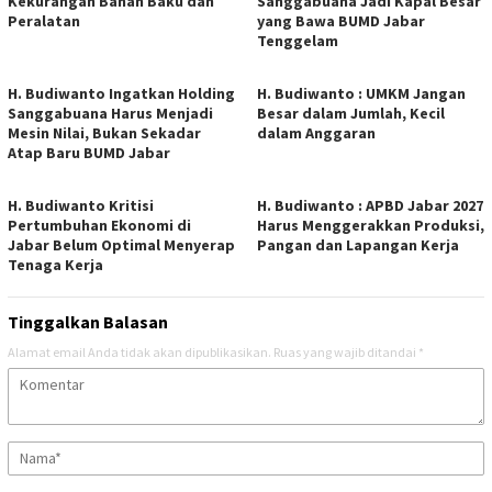
Kekurangan Bahan Baku dan
Sanggabuana Jadi Kapal Besar
Peralatan
yang Bawa BUMD Jabar
Tenggelam
H. Budiwanto Ingatkan Holding
H. Budiwanto : UMKM Jangan
Sanggabuana Harus Menjadi
Besar dalam Jumlah, Kecil
Mesin Nilai, Bukan Sekadar
dalam Anggaran
Atap Baru BUMD Jabar
H. Budiwanto Kritisi
H. Budiwanto : APBD Jabar 2027
Pertumbuhan Ekonomi di
Harus Menggerakkan Produksi,
Jabar Belum Optimal Menyerap
Pangan dan Lapangan Kerja
Tenaga Kerja
Tinggalkan Balasan
Alamat email Anda tidak akan dipublikasikan.
Ruas yang wajib ditandai
*