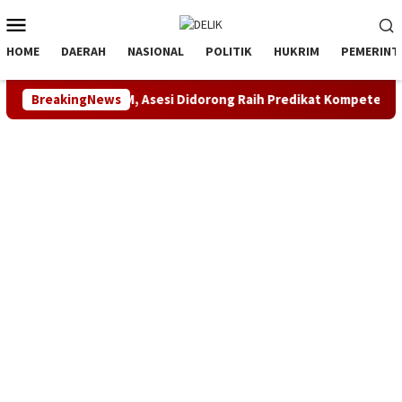
Loncat
Menu
ke
Mobile
konten
HOME
DAERAH
NASIONAL
POLITIK
HUKRIM
PEMERINT
anajemen SDM, Asesi Didorong Raih Predikat Kompeten
BreakingNews
S