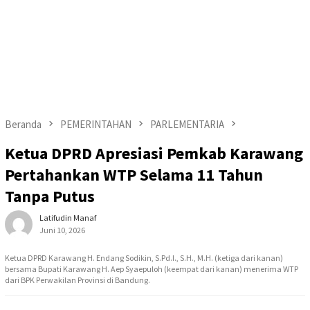
Beranda
PEMERINTAHAN
PARLEMENTARIA
Ketua DPRD Apresiasi Pemkab Karawang
Pertahankan WTP Selama 11 Tahun
Tanpa Putus
Latifudin Manaf
Juni 10, 2026
Ketua DPRD Karawang H. Endang Sodikin, S.Pd.I., S.H., M.H. (ketiga dari kanan)
bersama Bupati Karawang H. Aep Syaepuloh (keempat dari kanan) menerima WTP
dari BPK Perwakilan Provinsi di Bandung.