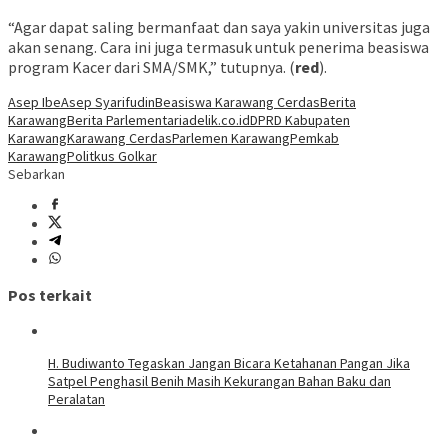
“Agar dapat saling bermanfaat dan saya yakin universitas juga
akan senang. Cara ini juga termasuk untuk penerima beasiswa
program Kacer dari SMA/SMK,” tutupnya. (
red
).
Asep Ibe
Asep Syarifudin
Beasiswa Karawang Cerdas
Berita
Karawang
Berita Parlementaria
delik.co.id
DPRD Kabupaten
Karawang
Karawang Cerdas
Parlemen Karawang
Pemkab
Karawang
Politkus Golkar
Sebarkan
Pos terkait
H. Budiwanto Tegaskan Jangan Bicara Ketahanan Pangan Jika
Satpel Penghasil Benih Masih Kekurangan Bahan Baku dan
Peralatan