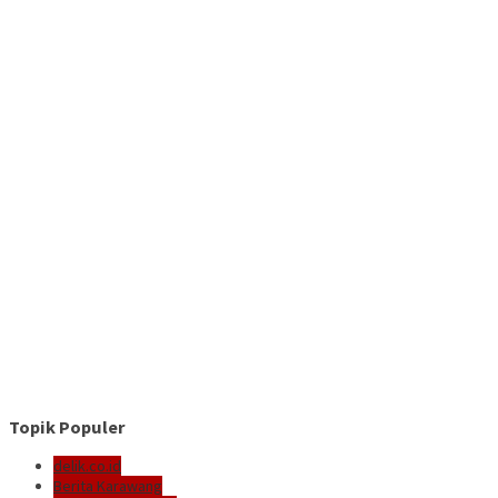
Topik Populer
delik.co.id
Berita Karawang