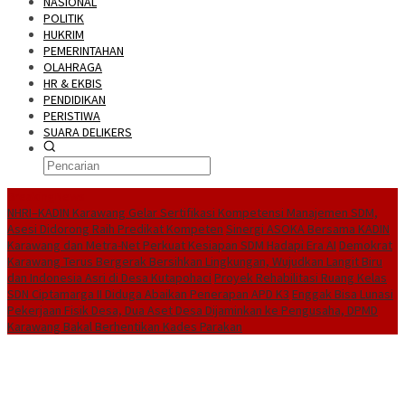
NASIONAL
POLITIK
HUKRIM
PEMERINTAHAN
OLAHRAGA
HR & EKBIS
PENDIDIKAN
PERISTIWA
SUARA DELIKERS
BreakingNews
NHRI–KADIN Karawang Gelar Sertifikasi Kompetensi Manajemen SDM,
Asesi Didorong Raih Predikat Kompeten
Sinergi ASOKA Bersama KADIN
Karawang dan Metra-Net Perkuat Kesiapan SDM Hadapi Era AI
Demokrat
Karawang Terus Bergerak Bersihkan Lingkungan, Wujudkan Langit Biru
dan Indonesia Asri di Desa Kutapohaci
Proyek Rehabilitasi Ruang Kelas
SDN Ciptamarga II Diduga Abaikan Penerapan APD K3
Enggak Bisa Lunasi
Pekerjaan Fisik Desa, Dua Aset Desa Dijaminkan ke Pengusaha, DPMD
Karawang Bakal Berhentikan Kades Parakan