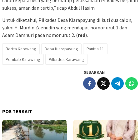
calon kepala desa yang berharap pelaksanaan Pilkades berjalan
sukses, aman dan tertib,” ucap Abdul Hasim.
Untuk diketahui, Pilkades Desa Kiarapayung diikuti dua calon,
yakni H. Murdin Zaenudin yang mendapat nomor urut 1 dan
Adam Damhuri pada nomor urut 2. (
red
).
Berita Karawang
Desa Kiarapayung
Panitia 11
Pemkab Karawang
Pilkades Karawang
SEBARKAN
POS TERKAIT