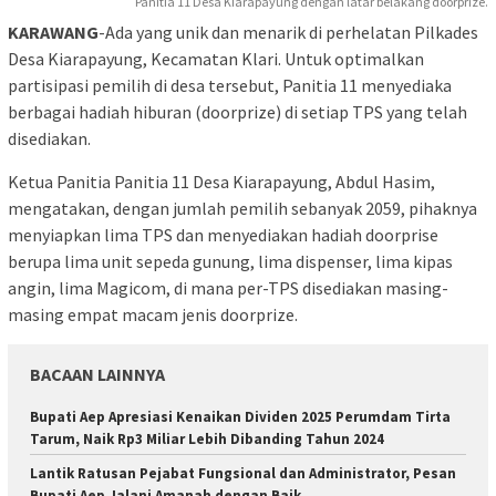
Panitia 11 Desa Kiarapayung dengan latar belakang doorprize.
KARAWANG
-Ada yang unik dan menarik di perhelatan Pilkades
Desa Kiarapayung, Kecamatan Klari. Untuk optimalkan
partisipasi pemilih di desa tersebut, Panitia 11 menyediaka
berbagai hadiah hiburan (doorprize) di setiap TPS yang telah
disediakan.
Ketua Panitia Panitia 11 Desa Kiarapayung, Abdul Hasim,
mengatakan, dengan jumlah pemilih sebanyak 2059, pihaknya
menyiapkan lima TPS dan menyediakan hadiah doorprise
berupa lima unit sepeda gunung, lima dispenser, lima kipas
angin, lima Magicom, di mana per-TPS disediakan masing-
masing empat macam jenis doorprize.
BACAAN LAINNYA
Bupati Aep Apresiasi Kenaikan Dividen 2025 Perumdam Tirta
Tarum, Naik Rp3 Miliar Lebih Dibanding Tahun 2024
Lantik Ratusan Pejabat Fungsional dan Administrator, Pesan
Bupati Aep Jalani Amanah dengan Baik