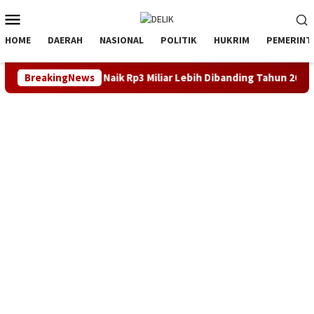
Loncat
Menu
ke
Mobile
konten
HOME
DAERAH
NASIONAL
POLITIK
HUKRIM
PEMERINT
rta Tarum, Naik Rp3 Miliar Lebih Dibanding Tahun 2024
BreakingNews
LK