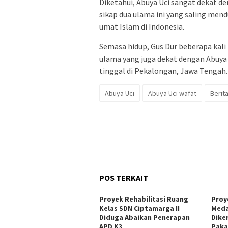
Diketahui, Abuya Uci sangat dekat de
sikap dua ulama ini yang saling me
umat Islam di Indonesia.
Semasa hidup, Gus Dur beberapa kali 
ulama yang juga dekat dengan Abuya U
tinggal di Pekalongan, Jawa Tengah.
Abuya Uci
Abuya Uci wafat
Berit
POS TERKAIT
Proyek Rehabilitasi Ruang
Proye
Kelas SDN Ciptamarga II
Meda
Diduga Abaikan Penerapan
Dike
APD K3
Paka