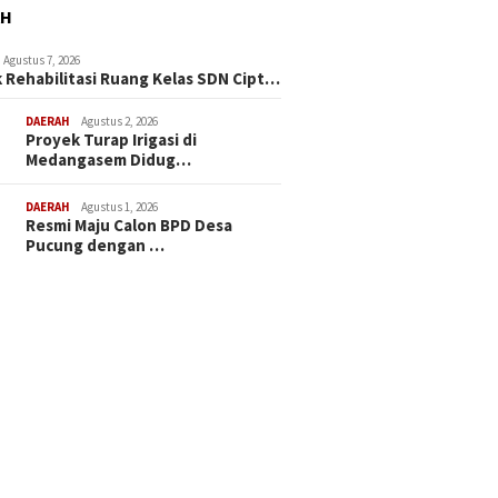
AH
Agustus 7, 2026
 Rehabilitasi Ruang Kelas SDN Cipt…
DAERAH
Agustus 2, 2026
Proyek Turap Irigasi di
Medangasem Didug…
DAERAH
Agustus 1, 2026
Resmi Maju Calon BPD Desa
Pucung dengan …