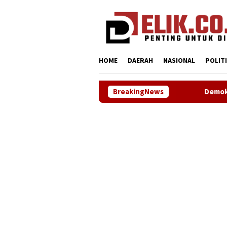
Loncat
tutup
ke
konten
HOME
DAERAH
NASIONAL
POLIT
BreakingNews
Demokrat Karawang Terus