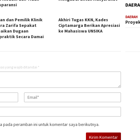
DAER
sparansi
DAERAH
an dan Pemilik Klinik
Akhiri Tugas KKN, Kades
Proyek
ira Zarifa Sepakat
Ciptamarga Berikan Apresiasi
saikan Dugaan
ke Mahasiswa UNSIKA
praktik Secara Damai
as yang wajib ditandai
*
a pada peramban ini untuk komentar saya berikutnya.