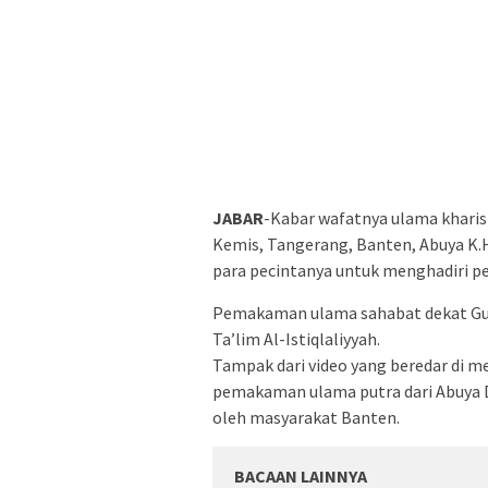
JABAR
-Kabar wafatnya ulama khari
Kemis, Tangerang, Banten, Abuya K.H
para pecintanya untuk menghadiri 
Pemakaman ulama sahabat dekat Gus D
Ta’lim Al-Istiqlaliyyah.
Tampak dari video yang beredar di m
pemakaman ulama putra dari Abuya Di
oleh masyarakat Banten.
BACAAN LAINNYA