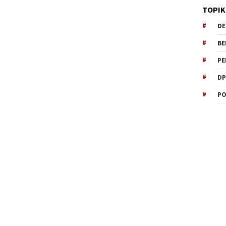
TOPIK
DE
BE
PE
DP
PO