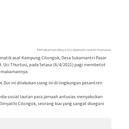
Pemakaman Abuya Uci dipenuhi lautan manusia.
smatik asal Kampung Cilongok, Desa Sukamantri Pasar
. Uci Thurtusi, pada Selasa (6/4/2021) pagi membetot
pemakamannya.
ur ini dilakukan siang ini di lingkungan pesantren
edia sosial lautan para jamaah antusias menyaksikan
myathi Cilongok, seorang kiai yang sangat disegani