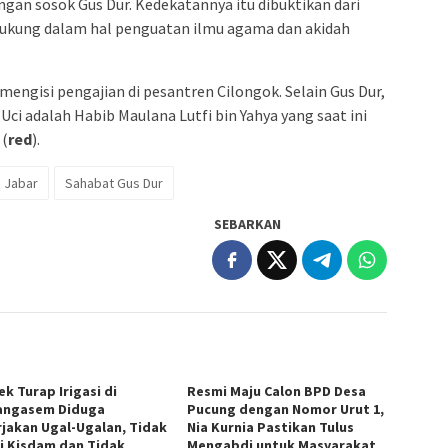
ngan sosok Gus Dur. Kedekatannya itu dibuktikan dari
ndukung dalam hal penguatan ilmu agama dan akidah
mengisi pengajian di pesantren Cilongok. Selain Gus Dur,
ci adalah Habib Maulana Lutfi bin Yahya yang saat ini
 (
red
).
a Jabar
Sahabat Gus Dur
SEBARKAN
k Turap Irigasi di
Resmi Maju Calon BPD Desa
ngasem Diduga
Pucung dengan Nomor Urut 1,
rjakan Ugal-Ugalan, Tidak
Nia Kurnia Pastikan Tulus
i Kisdam dan Tidak
Mengabdi untuk Masyarakat