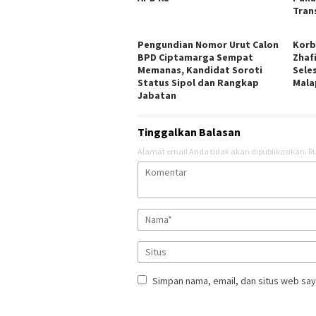
Tran
Pengundian Nomor Urut Calon
Korb
BPD Ciptamarga Sempat
Zhaf
Memanas, Kandidat Soroti
Sele
Status Sipol dan Rangkap
Mala
Jabatan
Tinggalkan Balasan
Alamat email Anda tidak akan dipublikasikan.
Ru
Simpan nama, email, dan situs web say