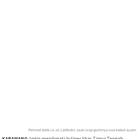
Pemred delik.co..id, Latifudin, saat cicipi gurihnya nasi kebuli ayam.
KARAWANG
-Ingin menikmati kuliner khas Timur Tengah