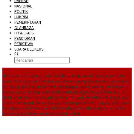
DAERAH
NASIONAL
POLITIK
HUKRIM
PEMERINTAHAN
OLAHRAGA
HR & EKBIS
PENDIDIKAN
PERISTIWA
SUARA DELIKERS
BreakingNews
NHRI–KADIN Karawang Gelar Sertifikasi Kompetensi Manajemen SDM,
Asesi Didorong Raih Predikat Kompeten
Sinergi ASOKA Bersama KADIN
Karawang dan Metra-Net Perkuat Kesiapan SDM Hadapi Era AI
Demokrat
Karawang Terus Bergerak Bersihkan Lingkungan, Wujudkan Langit Biru
dan Indonesia Asri di Desa Kutapohaci
Proyek Rehabilitasi Ruang Kelas
SDN Ciptamarga II Diduga Abaikan Penerapan APD K3
Enggak Bisa Lunasi
Pekerjaan Fisik Desa, Dua Aset Desa Dijaminkan ke Pengusaha, DPMD
Karawang Bakal Berhentikan Kades Parakan