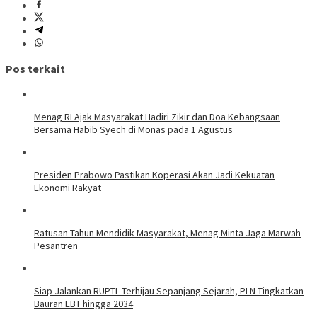
Pos terkait
Menag RI Ajak Masyarakat Hadiri Zikir dan Doa Kebangsaan
Bersama Habib Syech di Monas pada 1 Agustus
Presiden Prabowo Pastikan Koperasi Akan Jadi Kekuatan
Ekonomi Rakyat
Ratusan Tahun Mendidik Masyarakat, Menag Minta Jaga Marwah
Pesantren
Siap Jalankan RUPTL Terhijau Sepanjang Sejarah, PLN Tingkatkan
Bauran EBT hingga 2034