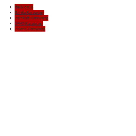
delik.co.id
Berita Karawang
Pemkab Karawang
DPRD Karawang
Polres Karawang