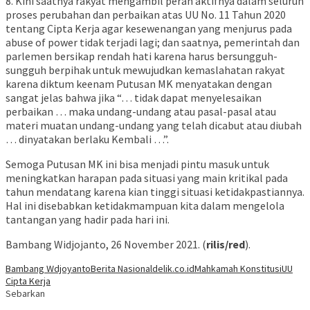
8. Kini saatnya rakyat mengambil peran aktifnya dalam seluruh
proses perubahan dan perbaikan atas UU No. 11 Tahun 2020
tentang Cipta Kerja agar kesewenangan yang menjurus pada
abuse of power tidak terjadi lagi; dan saatnya, pemerintah dan
parlemen bersikap rendah hati karena harus bersungguh-
sungguh berpihak untuk mewujudkan kemaslahatan rakyat
karena diktum keenam Putusan MK menyatakan dengan
sangat jelas bahwa jika “… tidak dapat menyelesaikan
perbaikan … maka undang-undang atau pasal-pasal atau
materi muatan undang-undang yang telah dicabut atau diubah
… dinyatakan berlaku Kembali …”.
Semoga Putusan MK ini bisa menjadi pintu masuk untuk
meningkatkan harapan pada situasi yang main kritikal pada
tahun mendatang karena kian tinggi situasi ketidakpastiannya.
Hal ini disebabkan ketidakmampuan kita dalam mengelola
tantangan yang hadir pada hari ini.
Bambang Widjojanto, 26 November 2021. (
rilis/red
).
Bambang Wdjoyanto
Berita Nasional
delik.co.id
Mahkamah Konstitusi
UU
Cipta Kerja
Sebarkan