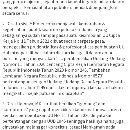
yang perlu diajukan, sejauhmana kepentingan keadilan dalam
perspektif kemaslahatan publik itu hendak diperjuangkan
secara serius?
2. Di satu sisi, MK mencoba menjawab ‘kemarahan &
kegelisahan’ publik seantero pelosok Indonesia yang
sebagiannya sudah sampai pada suatu kesimpulan UU Cipta
Kerja No. 11 Tahun 2021 dibuat secara tergesa-gesa,
menegasikan prudentialitas & profesionalitas pembuatan UU.
Hal ini dapat dilihat dalam diktum ketiga di dalam amar
putusan yang menyatakan “…. pembentukan Undang-Undang
Nomor 11 Tahun 2020 tentang Cipta Kerja (Lembaran Negara
Republik Indonesia Tahun 2020 Nomor 245, Tambahan
Lembaran Negara Republik Indonesia Nomor 6573)
bertentangan dengan Undang-Undang Dasar Negara Republik
Indonesia Tahun 1945 dan tidak mempunyai kekuatan hukum
mengikat … sejak putusan ini diucapkan”.
3. Di sisi lainnya, MK terlihat bersikap “gamang” dan
‘kompromis’ yang dapat menciderai kehormatannya karena
kendati pembentukan UU No. 11 Tahun 2020 dinyatakan
bertentangan dengan UUD 1945 sehingga hasilnya harus juga
dinyatakan melanggar konstitusi tetapi Mahkamah pada