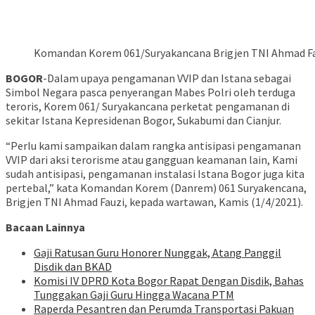
Komandan Korem 061/Suryakancana Brigjen TNI Ahmad Fa
BOGOR
-Dalam upaya pengamanan VVIP dan Istana sebagai
Simbol Negara pasca penyerangan Mabes Polri oleh terduga
teroris, Korem 061/ Suryakancana perketat pengamanan di
sekitar Istana Kepresidenan Bogor, Sukabumi dan Cianjur.
“Perlu kami sampaikan dalam rangka antisipasi pengamanan
VVIP dari aksi terorisme atau gangguan keamanan lain, Kami
sudah antisipasi, pengamanan instalasi Istana Bogor juga kita
pertebal,” kata Komandan Korem (Danrem) 061 Suryakencana,
Brigjen TNI Ahmad Fauzi, kepada wartawan, Kamis (1/4/2021).
Bacaan Lainnya
Gaji Ratusan Guru Honorer Nunggak, Atang Panggil
Disdik dan BKAD
Komisi IV DPRD Kota Bogor Rapat Dengan Disdik, Bahas
Tunggakan Gaji Guru Hingga Wacana PTM
Raperda Pesantren dan Perumda Transportasi Pakuan