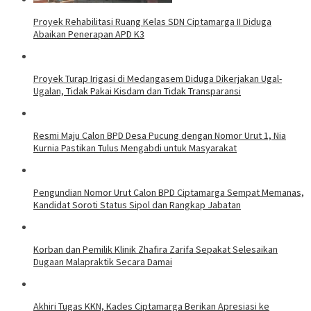
Proyek Rehabilitasi Ruang Kelas SDN Ciptamarga II Diduga
Abaikan Penerapan APD K3
Proyek Turap Irigasi di Medangasem Diduga Dikerjakan Ugal-
Ugalan, Tidak Pakai Kisdam dan Tidak Transparansi
Resmi Maju Calon BPD Desa Pucung dengan Nomor Urut 1, Nia
Kurnia Pastikan Tulus Mengabdi untuk Masyarakat
Pengundian Nomor Urut Calon BPD Ciptamarga Sempat Memanas,
Kandidat Soroti Status Sipol dan Rangkap Jabatan
Korban dan Pemilik Klinik Zhafira Zarifa Sepakat Selesaikan
Dugaan Malapraktik Secara Damai
Akhiri Tugas KKN, Kades Ciptamarga Berikan Apresiasi ke