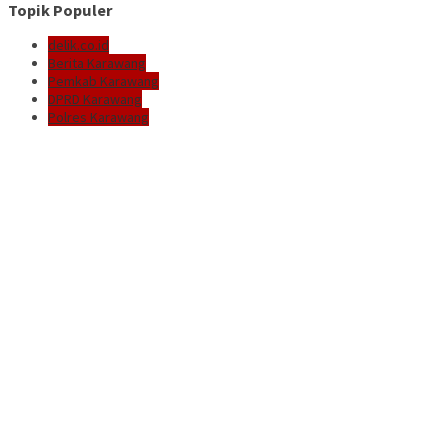
Topik Populer
delik.co.id
Berita Karawang
Pemkab Karawang
DPRD Karawang
Polres Karawang