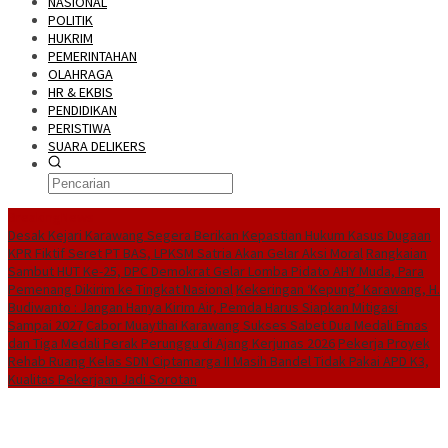
NASIONAL
POLITIK
HUKRIM
PEMERINTAHAN
OLAHRAGA
HR & EKBIS
PENDIDIKAN
PERISTIWA
SUARA DELIKERS
BreakingNews
Desak Kejari Karawang Segera Berikan Kepastian Hukum Kasus Dugaan
KPR Fiktif Seret PT BAS, LPKSM Satria Akan Gelar Aksi Moral
Rangkaian
Sambut HUT Ke-25, DPC Demokrat Gelar Lomba Pidato AHY Muda, Para
Pemenang Dikirim ke Tingkat Nasional
Kekeringan ‘Kepung’ Karawang, H.
Budiwanto : Jangan Hanya Kirim Air, Pemda Harus Siapkan Mitigasi
Sampai 2027
Cabor Muaythai Karawang Sukses Sabet Dua Medali Emas
dan Tiga Medali Perak Perunggu di Ajang Kerjunas 2026
Pekerja Proyek
Rehab Ruang Kelas SDN Ciptamarga II Masih Bandel Tidak Pakai APD K3,
Kualitas Pekerjaan Jadi Sorotan