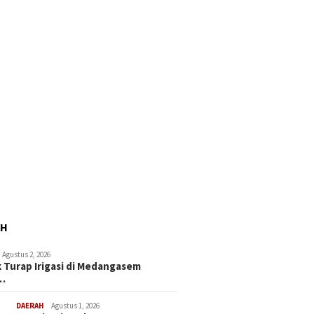
AH
Agustus 2, 2026
 Turap Irigasi di Medangasem
…
DAERAH
Agustus 1, 2026