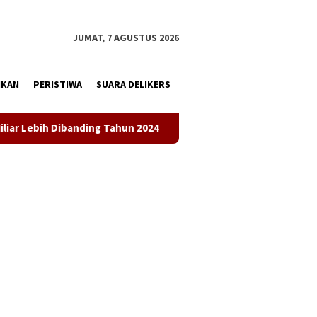
tutup
JUMAT, 7 AGUSTUS 2026
IKAN
PERISTIWA
SUARA DELIKERS
 Tahun 2024
LKBH LPKSM Satria Desak Kejari Karawang S