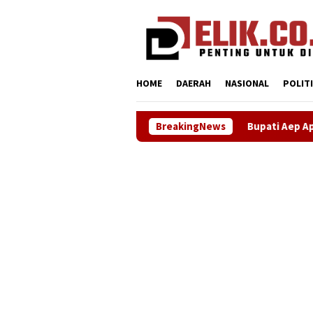
Loncat
tutup
ke
konten
HOME
DAERAH
NASIONAL
POLIT
Bupati Aep Apresiasi Kenaikan Div
BreakingNews