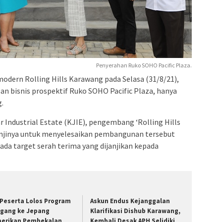
Penyerahan Ruko SOHO Pacific Plaza.
ern Rolling Hills Karawang pada Selasa (31/8/21),
n bisnis prospektif Ruko SOHO Pacific Plaza, hanya
g.
Industrial Estate (KJIE), pengembang ‘Rolling Hills
njinya untuk menyelesaikan pembangunan tersebut
ada target serah terima yang dijanjikan kepada
 Peserta Lolos Program
Askun Endus Kejanggalan
gang ke Jepang
Klarifikasi Dishub Karawang,
berikan Pembekalan
Kembali Desak APH Selidiki