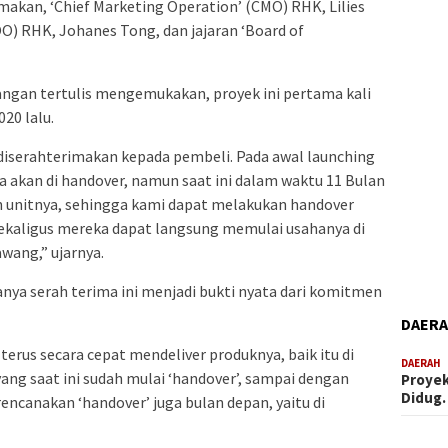
akan, ‘Chief Marketing Operation’ (CMO) RHK, Lilies
COO) RHK, Johanes Tong, dan jajaran ‘Board of
angan tertulis mengemukakan, proyek ini pertama kali
20 lalu.
i diserahterimakan kepada pembeli. Pada awal launching
a akan di handover, namun saat ini dalam waktu 11 Bulan
n unitnya, sehingga kami dapat melakukan handover
ekaligus mereka dapat langsung memulai usahanya di
awang,” ujarnya.
ya serah terima ini menjadi bukti nyata dari komitmen
DAER
terus secara cepat mendeliver produknya, baik itu di
DAERAH
ang saat ini sudah mulai ‘handover’, sampai dengan
Proyek
Didug
canakan ‘handover’ juga bulan depan, yaitu di