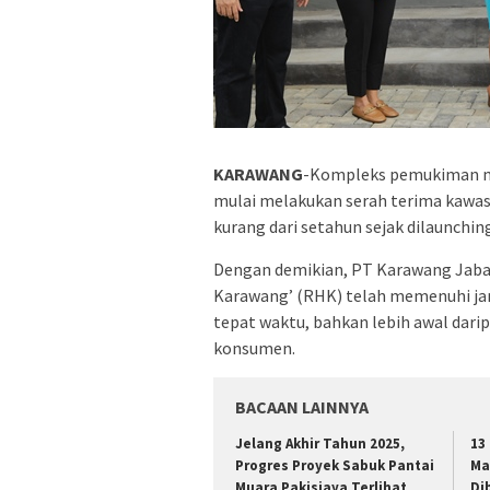
KARAWANG
-Kompleks pemukiman mod
mulai melakukan serah terima kawasa
kurang dari setahun sejak dilaunchin
Dengan demikian, PT Karawang Jabar 
Karawang’ (RHK) telah memenuhi ja
tepat waktu, bahkan lebih awal darip
konsumen.
BACAAN LAINNYA
Jelang Akhir Tahun 2025,
13
Progres Proyek Sabuk Pantai
Ma
Muara Pakisjaya Terlihat
Di