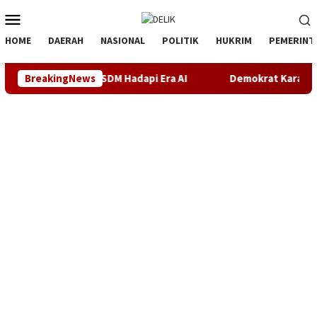
Loncat
Menu
ke
Mobile
konten
HOME
DAERAH
NASIONAL
POLITIK
HUKRIM
PEMERINT
 Kesiapan SDM Hadapi Era AI
BreakingNews
Demokrat Karawang Terus B