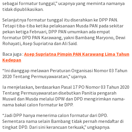
sebagai formatur tunggal,” ucapnya yang meminta namanya
tidak dipublikasikan.
Selanjutnya formatur tunggal itu diserahkan ke DPP PAN.
Tetapi tiba-tiba ketika pelaksanaan Musda PAN pada sekitar
pekan ketiga Februari, DPP PAN umumkan ada empat
formatur DPD PAN Karawang, yakni Bambang Maryono, Dewi
Rohayati, Asep Supriatna dan Ali Said.
Baca juga :
Asep Supriatna Pimpin PAN Karawang Lima Tahun
Kedepan
“Ini dianggap melawan Peraturan Organisasi Nomor 03 Tahun
2020 Tentang Permusyawaratan,” ujarnya.
Ia menjelaskan, berdasarkan Pasal 17 PO Nomor 03 Tahun 2020
Tentang Permusyawaratan disebutkan Panitia pengarah
Muswil dan Musda melalui DPW dan DPD mengirimkan nama-
nama bakal calon formatur ke DPP.
“Jadi DPP hanya menerima calon formatur dari DPD.
Sementara nama selain Bambang tidak pernah mendaftar di
tingkat DPD. Dari sini kerancuan terkuak,” ungkapnya.