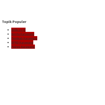
Topik Populer
delik.co.id
Berita Karawang
Pemkab Karawang
DPRD Karawang
Polres Karawang