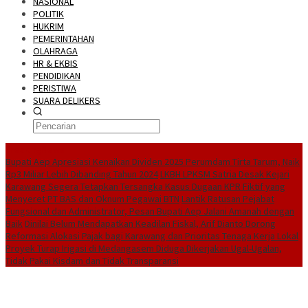
NASIONAL
POLITIK
HUKRIM
PEMERINTAHAN
OLAHRAGA
HR & EKBIS
PENDIDIKAN
PERISTIWA
SUARA DELIKERS
BreakingNews
Bupati Aep Apresiasi Kenaikan Dividen 2025 Perumdam Tirta Tarum, Naik
Rp3 Miliar Lebih Dibanding Tahun 2024
LKBH LPKSM Satria Desak Kejari
Karawang Segera Tetapkan Tersangka Kasus Dugaan KPR Fiktif yang
Menyeret PT BAS dan Oknum Pegawai BTN
Lantik Ratusan Pejabat
Fungsional dan Administrator, Pesan Bupati Aep Jalani Amanah dengan
Baik
Dinilai Belum Mendapatkan Keadilan Fiskal, Arif Dianto Dorong
Reformasi Alokasi Pajak bagi Karawang dan Prioritas Tenaga Kerja Lokal
Proyek Turap Irigasi di Medangasem Diduga Dikerjakan Ugal-Ugalan,
Tidak Pakai Kisdam dan Tidak Transparansi