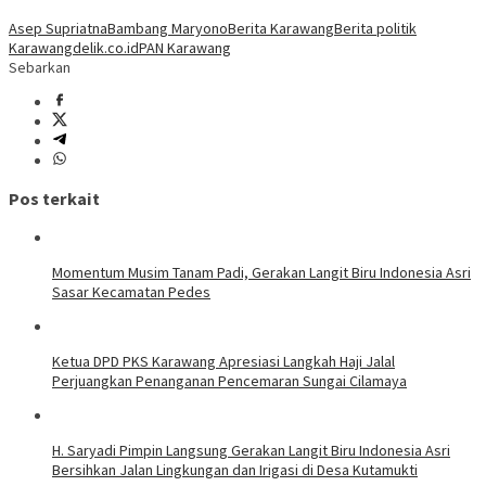
Asep Supriatna
Bambang Maryono
Berita Karawang
Berita politik
Karawang
delik.co.id
PAN Karawang
Sebarkan
Pos terkait
Momentum Musim Tanam Padi, Gerakan Langit Biru Indonesia Asri
Sasar Kecamatan Pedes
Ketua DPD PKS Karawang Apresiasi Langkah Haji Jalal
Perjuangkan Penanganan Pencemaran Sungai Cilamaya
H. Saryadi Pimpin Langsung Gerakan Langit Biru Indonesia Asri
Bersihkan Jalan Lingkungan dan Irigasi di Desa Kutamukti