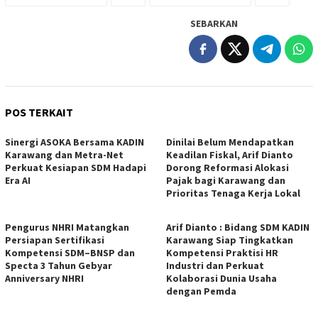
SEBARKAN
POS TERKAIT
Sinergi ASOKA Bersama KADIN
Dinilai Belum Mendapatkan
Karawang dan Metra-Net
Keadilan Fiskal, Arif Dianto
Perkuat Kesiapan SDM Hadapi
Dorong Reformasi Alokasi
Era AI
Pajak bagi Karawang dan
Prioritas Tenaga Kerja Lokal
Pengurus NHRI Matangkan
Arif Dianto : Bidang SDM KADIN
Persiapan Sertifikasi
Karawang Siap Tingkatkan
Kompetensi SDM–BNSP dan
Kompetensi Praktisi HR
Specta 3 Tahun Gebyar
Industri dan Perkuat
Anniversary NHRI
Kolaborasi Dunia Usaha
dengan Pemda