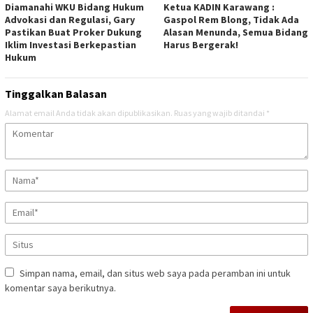
Diamanahi WKU Bidang Hukum
Ketua KADIN Karawang :
Advokasi dan Regulasi, Gary
Gaspol Rem Blong, Tidak Ada
Pastikan Buat Proker Dukung
Alasan Menunda, Semua Bidang
Iklim Investasi Berkepastian
Harus Bergerak!
Hukum
Tinggalkan Balasan
Alamat email Anda tidak akan dipublikasikan.
Ruas yang wajib ditandai
*
Simpan nama, email, dan situs web saya pada peramban ini untuk
komentar saya berikutnya.