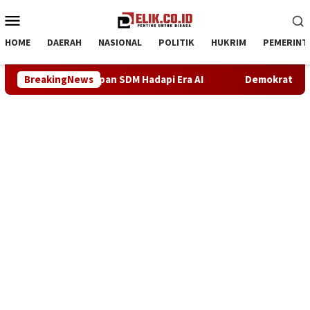
Loncat
Menu
ke
Mobile
konten
HOME
DAERAH
NASIONAL
POLITIK
HUKRIM
PEMERINT
i Era AI
BreakingNews
Demokrat Karawang Terus Bergerak Bersihkan L