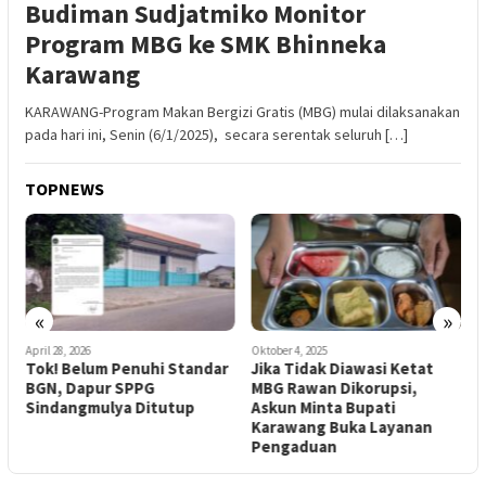
Budiman Sudjatmiko Monitor
Program MBG ke SMK Bhinneka
Karawang
KARAWANG-Program Makan Bergizi Gratis (MBG) mulai dilaksanakan
pada hari ini, Senin (6/1/2025), secara serentak seluruh […]
TOPNEWS
«
»
April 28, 2026
Oktober 4, 2025
M
Tok! Belum Penuhi Standar
Jika Tidak Diawasi Ketat
S
BGN, Dapur SPPG
MBG Rawan Dikorupsi,
d
Sindangmulya Ditutup
Askun Minta Bupati
R
Karawang Buka Layanan
Pengaduan