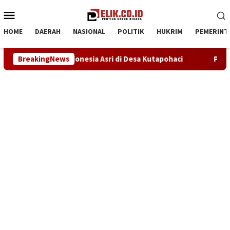
Loncat
Menu
ke
Mobile
konten
HOME
DAERAH
NASIONAL
POLITIK
HUKRIM
PEMERINT
i Desa Kutapohaci
BreakingNews
Proyek Rehabilitasi Ruang Kelas SDN C