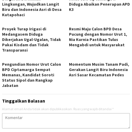
Lingkungan, Wujudkan Langit
Diduga Abaikan Penerapan APD
Biru dan Indonesia Asri di Desa
K3
Kutapohaci
Proyek Turap Irigasi di
Resmi Maju Calon BPD Desa
Medangasem Diduga
Pucung dengan Nomor Urut 1,
Dikerjakan Ugal-Ugalan, Tidak
Nia Kurnia Pastikan Tulus
Pakai Kisdam dan Tidak
Mengabdi untuk Masyarakat
Transparansi
Pengundian Nomor Urut Calon
Momentum Musim Tanam Padi,
BPD Ciptamarga Sempat
Gerakan Langit Biru Indonesia
Memanas, Kandidat Soroti
Asri Sasar Kecamatan Pedes
Status Sipol dan Rangkap
Jabatan
Tinggalkan Balasan
Alamat email Anda tidak akan dipublikasikan.
Ruas yang wajib ditandai
*