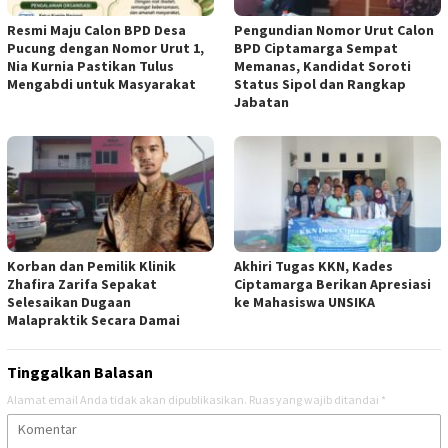
Resmi Maju Calon BPD Desa
Pengundian Nomor Urut Calon
Pucung dengan Nomor Urut 1,
BPD Ciptamarga Sempat
Nia Kurnia Pastikan Tulus
Memanas, Kandidat Soroti
Mengabdi untuk Masyarakat
Status Sipol dan Rangkap
Jabatan
Korban dan Pemilik Klinik
Akhiri Tugas KKN, Kades
Zhafira Zarifa Sepakat
Ciptamarga Berikan Apresiasi
Selesaikan Dugaan
ke Mahasiswa UNSIKA
Malapraktik Secara Damai
Tinggalkan Balasan
Alamat email Anda tidak akan dipublikasikan.
Ruas yang wajib ditandai
*