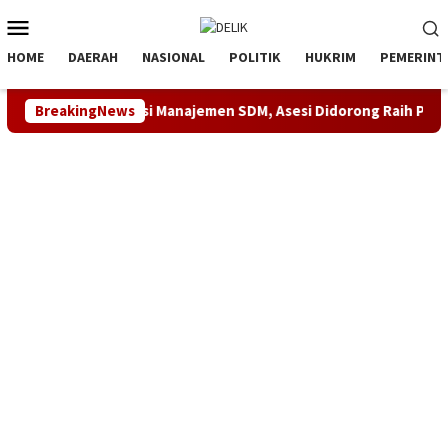
Loncat
Menu
ke
Mobile
konten
HOME
DAERAH
NASIONAL
POLITIK
HUKRIM
PEMERINT
ikasi Kompetensi Manajemen SDM, Asesi Didorong Raih Predikat
BreakingNews