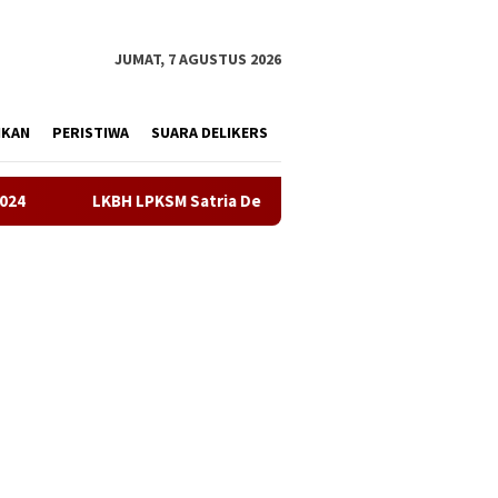
tutup
JUMAT, 7 AGUSTUS 2026
IKAN
PERISTIWA
SUARA DELIKERS
SM Satria Desak Kejari Karawang Segera Tetapkan Tersangka K