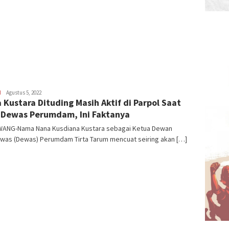
H
Latifudin
Agustus 5, 2022
 Kustara Dituding Masih Aktif di Parpol Saat
Manaf
 Dewas Perumdam, Ini Faktanya
ANG-Nama Nana Kusdiana Kustara sebagai Ketua Dewan
was (Dewas) Perumdam Tirta Tarum mencuat seiring akan […]