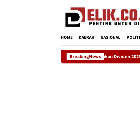
Loncat
tutup
ke
konten
HOME
DAERAH
NASIONAL
POLIT
Bupati Aep Apresiasi Kenaikan Dividen 2025 Perumdam Tirta Tar
BreakingNews