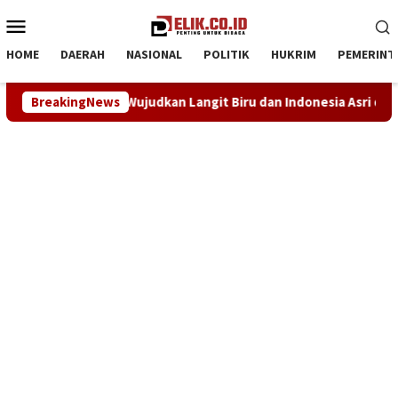
Loncat
Menu
ke
Mobile
konten
HOME
DAERAH
NASIONAL
POLITIK
HUKRIM
PEMERINT
Lingkungan, Wujudkan Langit Biru dan Indonesia Asri di Desa K
BreakingNews