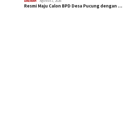
DAERAH
Agustus 1, 2026
Resmi Maju Calon BPD Desa Pucung dengan …