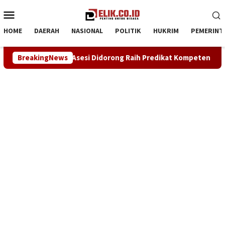
Loncat
Menu
ke
Mobile
konten
HOME
DAERAH
NASIONAL
POLITIK
HUKRIM
PEMERINT
rong Raih Predikat Kompeten
BreakingNews
Sinergi ASOKA Bersama KAD