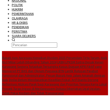
NASIONAL
POLITIK
HUKRIM
PEMERINTAHAN
OLAHRAGA
HR & EKBIS
PENDIDIKAN
PERISTIWA
SUARA DELIKERS
BreakingNews
Bupati Aep Apresiasi Kenaikan Dividen 2025 Perumdam Tirta Tarum, Naik
Rp3 Miliar Lebih Dibanding Tahun 2024
LKBH LPKSM Satria Desak Kejari
Karawang Segera Tetapkan Tersangka Kasus Dugaan KPR Fiktif yang
Menyeret PT BAS dan Oknum Pegawai BTN
Lantik Ratusan Pejabat
Fungsional dan Administrator, Pesan Bupati Aep Jalani Amanah dengan
Baik
Dinilai Belum Mendapatkan Keadilan Fiskal, Arif Dianto Dorong
Reformasi Alokasi Pajak bagi Karawang dan Prioritas Tenaga Kerja Lokal
Proyek Turap Irigasi di Medangasem Diduga Dikerjakan Ugal-Ugalan,
Tidak Pakai Kisdam dan Tidak Transparansi