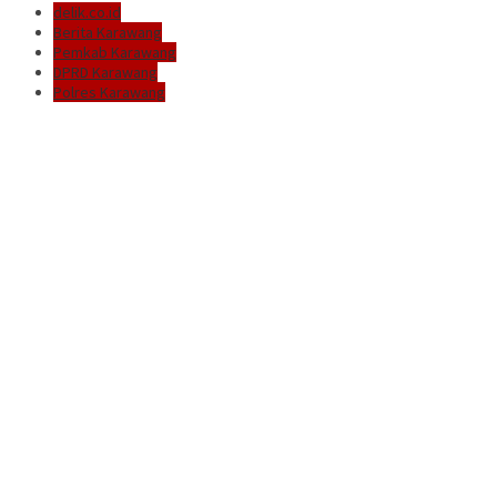
delik.co.id
Berita Karawang
Pemkab Karawang
DPRD Karawang
Polres Karawang