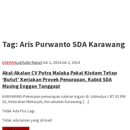
Tag:
Aris Purwanto SDA Karawang
DAERAH
Latifudin Manaf
Juli 2, 2024
Juli 2, 2024
Akal-Akalan CV Putra Malaka Pakai Kisdam Tetap
‘Butut’ Kerjakan Proyek Penurapan, Kabid SDA
Masing Enggan Tanggapi
KARAWANG-Pekerjaan penurapan saluran irigasi di Jatimulya 1 RT 02 RW
01, Kelurahan Mekarjati, Kecamatan Karawang […]
Tidak Ada Pos Lagi.
Tidak ada laman yang di load.
Lihat Lainnya