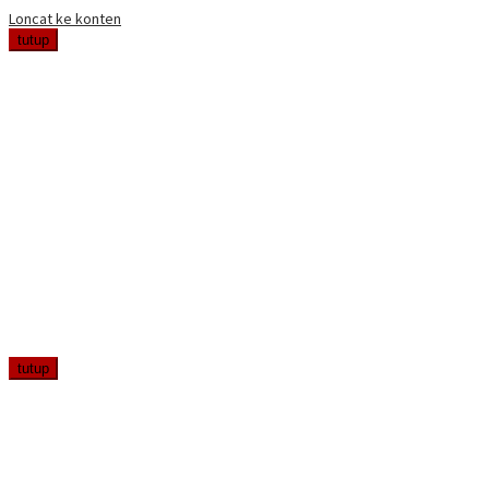
Loncat ke konten
tutup
tutup