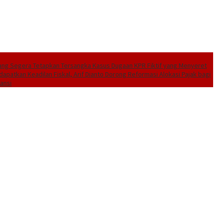
ang Segera Tetapkan Tersangka Kasus Dugaan KPR Fiktif yang Menyeret
dapatkan Keadilan Fiskal, Arif Dianto Dorong Reformasi Alokasi Pajak bagi
ansi