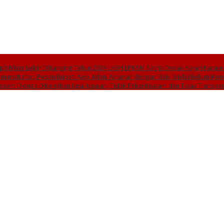
3 Miliar Lebih Dibanding Tahun 2024
LKBH LPKSM Satria Desak Kejari Karaw
dministrator, Pesan Bupati Aep Jalani Amanah dengan Baik
Dinilai Belum Men
asem Diduga Dikerjakan Ugal-Ugalan, Tidak Pakai Kisdam dan Tidak Transpar