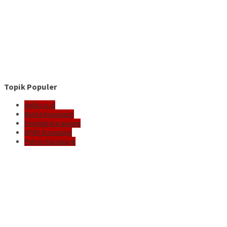
Topik Populer
delik.co.id
Berita Karawang
Pemkab Karawang
DPRD Karawang
Polres Karawang