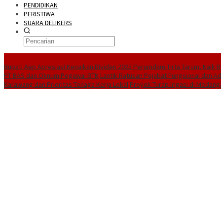
PENDIDIKAN
PERISTIWA
SUARA DELIKERS
BreakingNews
Bupati Aep Apresiasi Kenaikan Dividen 2025 Perumdam Tirta Tarum, Naik Rp
PT BAS dan Oknum Pegawai BTN
Lantik Ratusan Pejabat Fungsional dan A
Karawang dan Prioritas Tenaga Kerja Lokal
Proyek Turap Irigasi di Medang