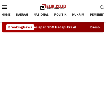
Loncat
Menu
ke
Mobile
konten
HOME
DAERAH
NASIONAL
POLITIK
HUKRIM
PEMERINT
erkuat Kesiapan SDM Hadapi Era AI
BreakingNews
Demokrat Karawang T