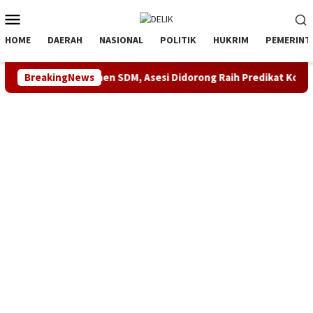
Loncat
Menu
ke
Mobile
konten
HOME
DAERAH
NASIONAL
POLITIK
HUKRIM
PEMERINT
tensi Manajemen SDM, Asesi Didorong Raih Predikat Kompeten
BreakingNews