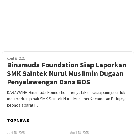
April 28, 2026
Binamuda Foundation Siap Laporkan
SMK Saintek Nurul Muslimin Dugaan
Penyelewengan Dana BOS
KARAWANG-Binamuda Foundation menyatakan kesiapannya untuk
melaporkan pihak SMK Saintek Nurul Muslimin Kecamatan Batujaya
kepada aparat […]
TOPNEWS
Juni 18, 2026
April 18, 2026
A