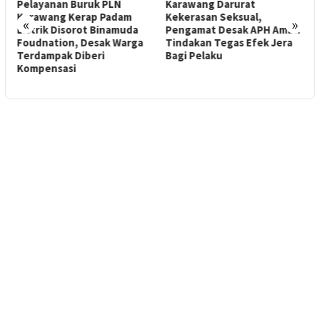
Pelayanan Buruk PLN
Karawang Darurat
K
Karawang Kerap Padam
Kekerasan Seksual,
J
«
»
Listrik Disorot Binamuda
Pengamat Desak APH Ambil
P
Foudnation, Desak Warga
Tindakan Tegas Efek Jera
Terdampak Diberi
Bagi Pelaku
Kompensasi