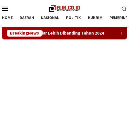
Loncat
Menu
ke
Mobile
konten
HOME
DAERAH
NASIONAL
POLITIK
HUKRIM
PEMERINT
nding Tahun 2024
BreakingNews
LKBH LPKSM Satria Desak Kejari Karawa