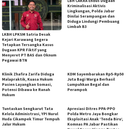
LBH CAKRA Endus Dugaan
Kriminalisasi Aktivis
Lingkungan, Polda Jabar
Dinilai Serampangan dan
Diduga Lindungi Pembuang
Limbah B3
LKBH LPKSM Satria Desak
Kejari Karawang Segera
Tetapkan Tersangka Kasus
Dugaan KPR Fiktif yang
Menyeret PT BAS dan Oknum
Pegawai BTN
Klinik Zhafira Zarifa Diduga
KDM Sayembarakan Rp5-Rp50
Malapraktik, Kuasa Hukum
Juta Bagi Warga Berhasil
Pasien Layangkan Somasi,
Lumpuhkan Begal dan
Potensi Dibawa ke Ranah
Perampok
Hukum
Tuntaskan Sengkarut Tata
Apresiasi Ditres PPA-PPO
Kelola Administrasi, YPI Nurul
Polda Metro Jaya Bongkar
Huda Cikampek Timur Tempuh
Eksploitasi Anak ‘Tenda Biru’,
Jalur Hukum
Komnas PA Jabar Pastikan