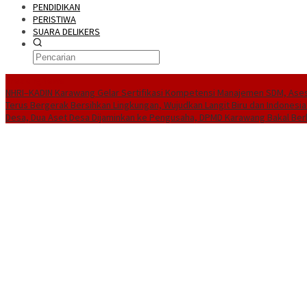
PENDIDIKAN
PERISTIWA
SUARA DELIKERS
BreakingNews
NHRI–KADIN Karawang Gelar Sertifikasi Kompetensi Manajemen SDM, Ases
Terus Bergerak Bersihkan Lingkungan, Wujudkan Langit Biru dan Indonesia
Desa, Dua Aset Desa Dijaminkan ke Pengusaha, DPMD Karawang Bakal Ber