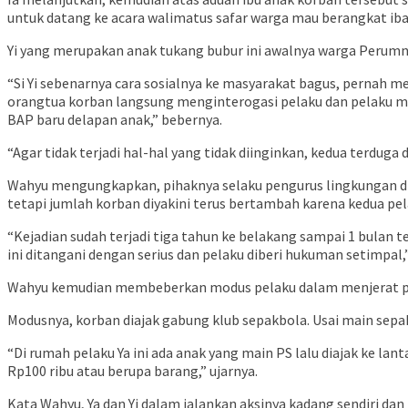
untuk datang ke acara walimatus safar warga mau berangkat ibad
Yi yang merupakan anak tukang bubur ini awalnya warga Perumn
“Si Yi sebenarnya cara sosialnya ke masyarakat bagus, pernah 
orangtua korban langsung menginterogasi pelaku dan pelaku me
BAP baru delapan anak,” bebernya.
“Agar tidak terjadi hal-hal yang tidak diinginkan, kedua terdug
Wahyu mengungkapkan, pihaknya selaku pengurus lingkungan dii
tetapi jumlah korban diyakini terus bertambah karena kedua pel
“Kejadian sudah terjadi tiga tahun ke belakang sampai 1 bulan t
ini ditangani dengan serius dan pelaku diberi hukuman setimpal,
Wahyu kemudian membeberkan modus pelaku dalam menjerat pa
Modusnya, korban diajak gabung klub sepakbola. Usai main sepak
“Di rumah pelaku Ya ini ada anak yang main PS lalu diajak ke lant
Rp100 ribu atau berupa barang,” ujarnya.
Kata Wahyu, Ya dan Yi dalam jalankan aksinya kadang sendiri dan