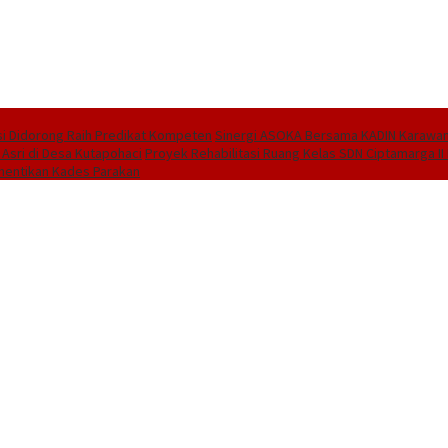
i Didorong Raih Predikat Kompeten
Sinergi ASOKA Bersama KADIN Karawang
 Asri di Desa Kutapohaci
Proyek Rehabilitasi Ruang Kelas SDN Ciptamarga I
hentikan Kades Parakan