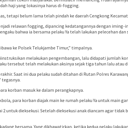
ah haji yang lokasinya harus di-fogging.
as, tetapi belum lama telah pindah ke daerah Cengkong Kecamat
menjadi relawan fogging, dipancing kedatangannya dengan iming-i
ngaku bahwa ia bersama pelaku Ya telah lakukan pelecehan dan so
a dibawa ke Polsek Telukjambe Timur,” timpalnya.
nstruksikan melakukan pengembangan, lalu didapati jumlah korb
aku tersebut telah melakukan aksinya sejak tiga tahun lalu atau 
erakhir. Saat ini dua pelaku sudah ditahan di Rutan Polres Karawa
” tegasnya.
ra korban masuk ke dalam perangkapnya.
bola, para korban diajak main ke rumah pelaku Ya untuk main gam
ai 2 untuk dieksekusi. Setelah dieksekusi anak diancam agar tidak 
 kadang bersama. Yang dikhawatirkan, ketika kedua pelaku lakukan