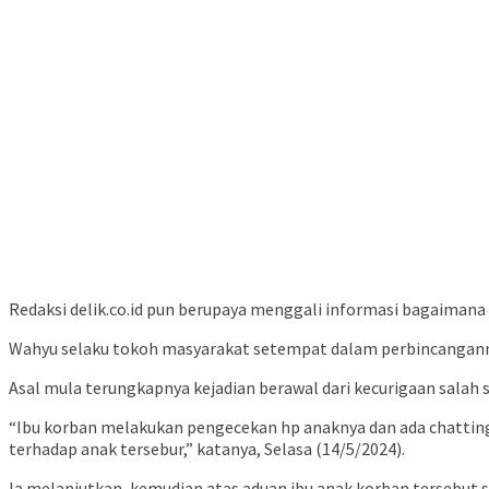
Redaksi delik.co.id pun berupaya menggali informasi bagaiman
Wahyu selaku tokoh masyarakat setempat dalam perbincangannya 
Asal mula terungkapnya kejadian berawal dari kecurigaan salah 
“Ibu korban melakukan pengecekan hp anaknya dan ada chatting 
terhadap anak tersebur,” katanya, Selasa (14/5/2024).
Ia melanjutkan, kemudian atas aduan ibu anak korban tersebut