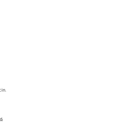
in.
as