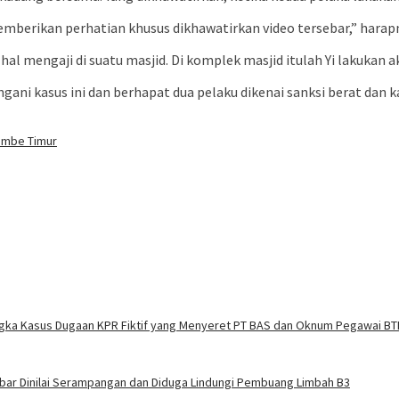
emberikan perhatian khusus dikhawatirkan video tersebar,” harap
mengaji di suatu masjid. Di komplek masjid itulah Yi lakukan aks
ni kasus ini dan berhapat dua pelaku dikenai sanksi berat dan kala
ambe Timur
ngka Kasus Dugaan KPR Fiktif yang Menyeret PT BAS dan Oknum Pegawai BT
abar Dinilai Serampangan dan Diduga Lindungi Pembuang Limbah B3