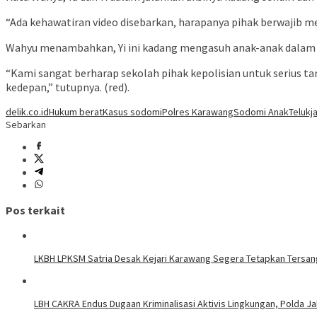
“Ada kehawatiran video disebarkan, harapanya pihak berwajib m
Wahyu menambahkan, Yi ini kadang mengasuh anak-anak dalam hal 
“Kami sangat berharap sekolah pihak kepolisian untuk serius tanga
kedepan,” tutupnya. (red).
delik.co.id
Hukum berat
Kasus sodomi
Polres Karawang
Sodomi Anak
Telukj
Sebarkan
Pos terkait
LKBH LPKSM Satria Desak Kejari Karawang Segera Tetapkan Tersa
LBH CAKRA Endus Dugaan Kriminalisasi Aktivis Lingkungan, Polda J