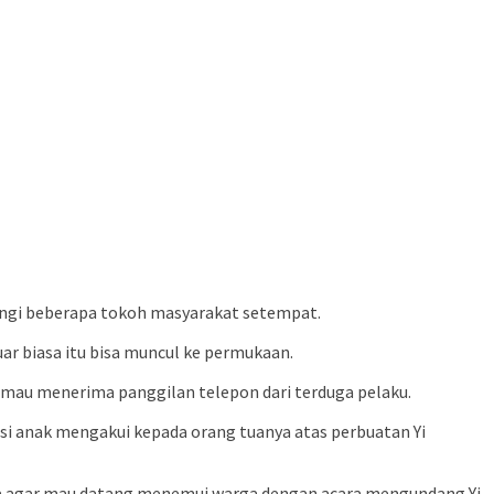
angi beberapa tokoh masyarakat setempat.
r biasa itu bisa muncul ke permukaan.
k mau menerima panggilan telepon dari terduga pelaku.
 si anak mengakui kepada orang tuanya atas perbuatan Yi
nya agar mau datang menemui warga dengan acara mengundang Yi