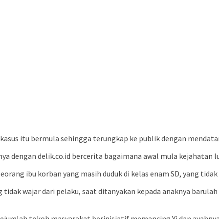
a kasus itu bermula sehingga terungkap ke publik dengan mendat
dengan delik.co.id bercerita bagaimana awal mula kejahatan lua
seorang ibu korban yang masih duduk di kelas enam SD, yang tida
tidak wajar dari pelaku, saat ditanyakan kepada anaknya barulah
 sejumlah tokoh masyarakat berinisiatif memancing Yi dan ayah