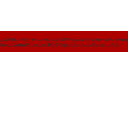
 dan Metra-Net Perkuat Kesiapan SDM Hadapi Era AI
Demokrat Karawang
I Diduga Abaikan Penerapan APD K3
Enggak Bisa Lunasi Pekerjaan Fisik