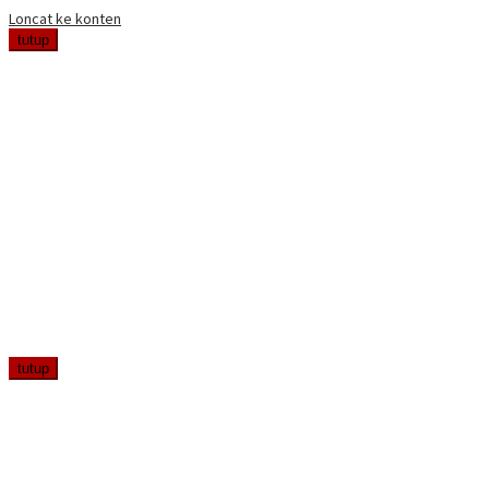
Loncat ke konten
tutup
tutup