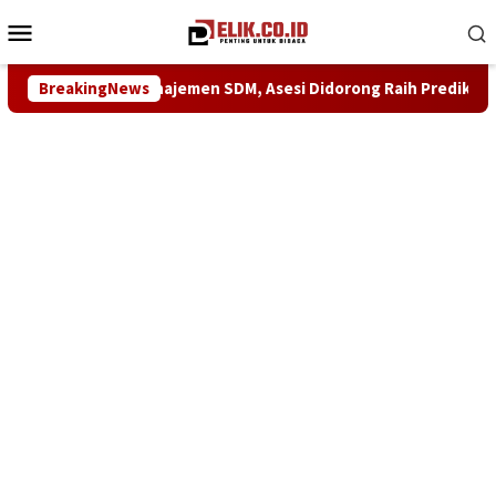
Loncat
Menu
ke
Mobile
konten
etensi Manajemen SDM, Asesi Didorong Raih Predikat Kompeten
BreakingNews