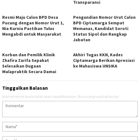
Transparansi
Resmi Maju Calon BPD Desa
Pengundian Nomor Urut Calon
Pucung dengan Nomor Urut 1,
BPD Ciptamarga Sempat
Nia Kurnia Pastikan Tulus
Memanas, Kandidat Soroti
Mengabdi untuk Masyarakat
Status Sipol dan Rangkap
Jabatan
Korban dan Pemilik Klinik
Akhiri Tugas KKN, Kades
Zhafira Zarifa Sepakat
Ciptamarga Berikan Apresiasi
Selesaikan Dugaan
ke Mahasiswa UNSIKA
Malapraktik Secara Damai
Tinggalkan Balasan
Alamat email Anda tidak akan dipublikasikan.
Ruas yang wajib ditandai
*