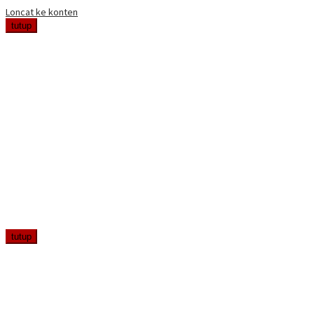
Loncat ke konten
tutup
tutup