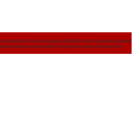
 dan Metra-Net Perkuat Kesiapan SDM Hadapi Era AI
Demokrat Karawang
I Diduga Abaikan Penerapan APD K3
Enggak Bisa Lunasi Pekerjaan Fisik