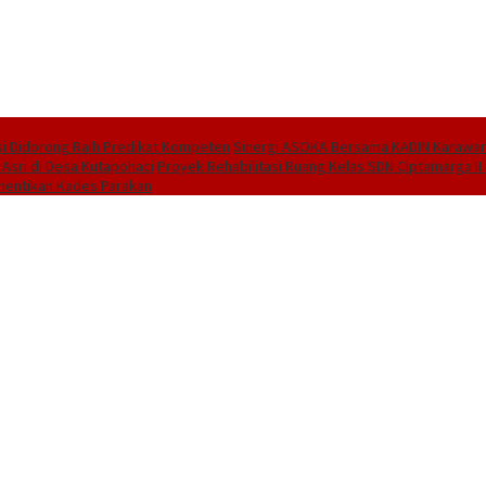
i Didorong Raih Predikat Kompeten
Sinergi ASOKA Bersama KADIN Karawang
 Asri di Desa Kutapohaci
Proyek Rehabilitasi Ruang Kelas SDN Ciptamarga I
hentikan Kades Parakan