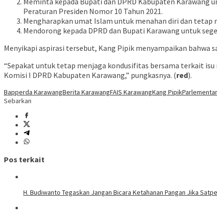
Meminta kepada Bupati dan DPRD Kabupaten Karawang unt
Peraturan Presiden Nomor 10 Tahun 2021.
Mengharapkan umat Islam untuk menahan diri dan tetap m
Mendorong kepada DPRD dan Bupati Karawang untuk seger
Menyikapi aspirasi tersebut, Kang Pipik menyampaikan bahwa saa
“Sepakat untuk tetap menjaga kondusifitas bersama terkait isu 
Komisi I DPRD Kabupaten Karawang,” pungkasnya. (
red
).
Bapperda Karawang
Berita Karawang
FAIS Karawang
Kang Pipik
Parlementa
Sebarkan
Pos terkait
H. Budiwanto Tegaskan Jangan Bicara Ketahanan Pangan Jika Satpe