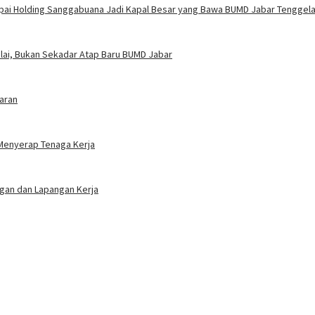
mpai Holding Sanggabuana Jadi Kapal Besar yang Bawa BUMD Jabar Tenggel
ilai, Bukan Sekadar Atap Baru BUMD Jabar
aran
 Menyerap Tenaga Kerja
ngan dan Lapangan Kerja