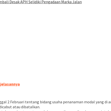
mbali Desak APH Selidiki Pengadaan Marka Jalan
njelasannya
nggal 2 Februari tentang bidang usaha penanaman modal yang d
dicabut atau dibatalkan.