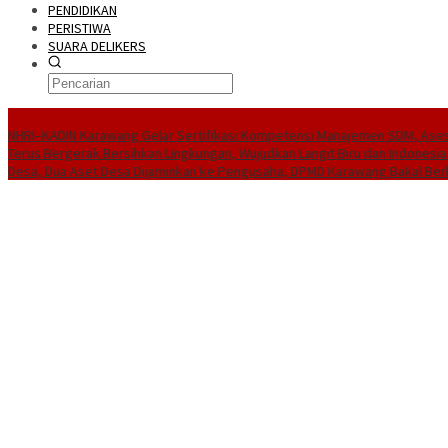
PENDIDIKAN
PERISTIWA
SUARA DELIKERS
BreakingNews
NHRI–KADIN Karawang Gelar Sertifikasi Kompetensi Manajemen SDM, Ases
Terus Bergerak Bersihkan Lingkungan, Wujudkan Langit Biru dan Indonesia
Desa, Dua Aset Desa Dijaminkan ke Pengusaha, DPMD Karawang Bakal Ber