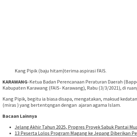
Kang Pipik (baju hitam)terima aspirasi FAIS.
KARAWANG
-Ketua Badan Perencanaan Peraturan Daerah (Bappe
Kabupaten Karawang (FAIS- Karawang), Rabu (3/3/2021), di ru
Kang Pipik, begitu ia biasa disapa, mengatakan, maksud kedata
(miras ) yang bertentqngan dengan ajaran agama Islam.
Bacaan Lainnya
Jelang Akhir Tahun 2025, Progres Proyek Sabuk Pantai Muar
13 Peserta Lolos Program Magang ke Jepang Diberikan 