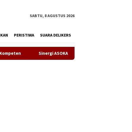
tutup
SABTU, 8 AGUSTUS 2026
IKAN
PERISTIWA
SUARA DELIKERS
SOKA Bersama KADIN Karawang dan Metra-Net Perkuat Kesiapan S