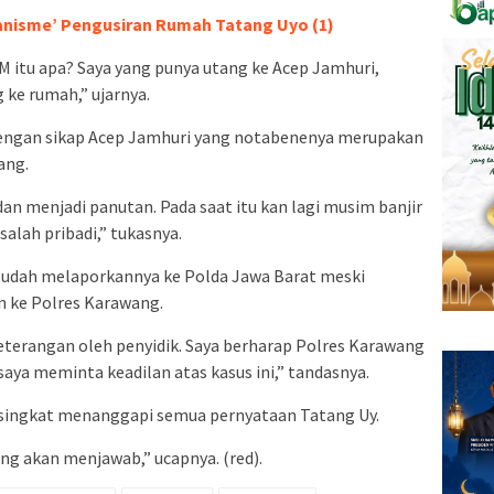
manisme’ Pengusiran Rumah Tatang Uyo (1)
 itu apa? Saya yang punya utang ke Acep Jamhuri,
ke rumah,” ujarnya.
engan sikap Acep Jamhuri yang notabenenya merupakan
ang.
an menjadi panutan. Pada saat itu kan lagi musim banjir
salah pribadi,” tukasnya.
 sudah melaporkannya ke Polda Jawa Barat meski
n ke Polres Karawang.
keterangan oleh penyidik. Saya berharap Polres Karawang
saya meminta keadilan atas kasus ini,” tandasnya.
 singkat menanggapi semua pernyataan Tatang Uy.
ang akan menjawab,” ucapnya. (red).