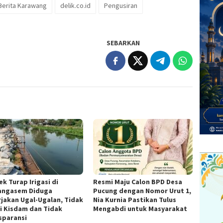
Berita Karawang
delik.co.id
Pengusiran
SEBARKAN
k Turap Irigasi di
Resmi Maju Calon BPD Desa
ngasem Diduga
Pucung dengan Nomor Urut 1,
rjakan Ugal-Ugalan, Tidak
Nia Kurnia Pastikan Tulus
i Kisdam dan Tidak
Mengabdi untuk Masyarakat
sparansi