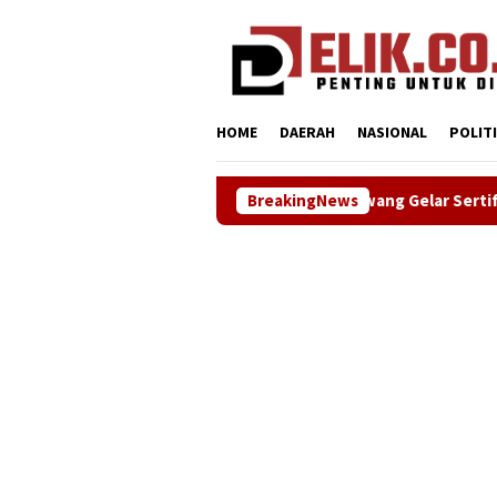
Loncat
tutup
ke
konten
HOME
DAERAH
NASIONAL
POLIT
NHRI–KADIN Karawang Gelar Sertifikasi Kompetensi Manajemen
BreakingNews