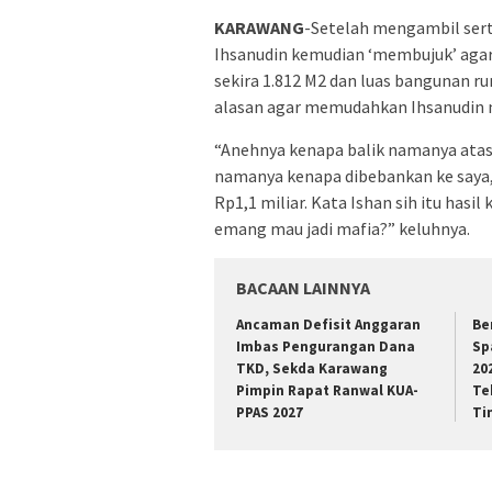
KARAWANG
-Setelah mengambil sert
Ihsanudin kemudian ‘membujuk’ agar
sekira 1.812 M2 dan luas bangunan r
alasan agar memudahkan Ihsanudin 
“Anehnya kenapa balik namanya atas 
namanya kenapa dibebankan ke saya, j
Rp1,1 miliar. Kata Ishan sih itu has
emang mau jadi mafia?” keluhnya.
BACAAN LAINNYA
Ancaman Defisit Anggaran
Be
Imbas Pengurangan Dana
Sp
TKD, Sekda Karawang
20
Pimpin Rapat Ranwal KUA-
Te
PPAS 2027
Ti