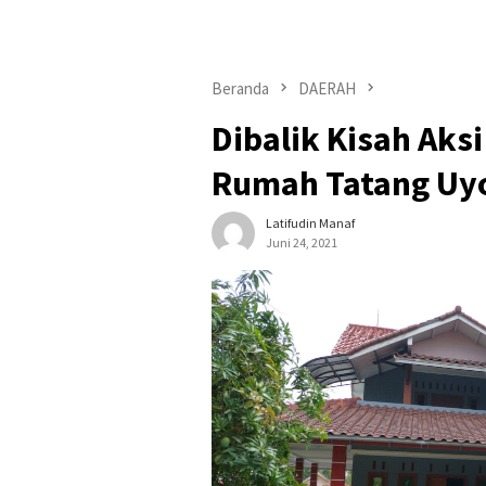
Beranda
DAERAH
Dibalik Kisah Aks
Rumah Tatang Uyo
Latifudin Manaf
Juni 24, 2021