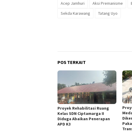
Acep Jamhuri
Aksi Premanisme
Sekda Karawang
Tatang Uyo
POS TERKAIT
Proye
Proyek Rehabilitasi Ruang
Meda
Kelas SDN Ciptamarga II
Dike
Diduga Abaikan Penerapan
Paka
APD K3
Tran