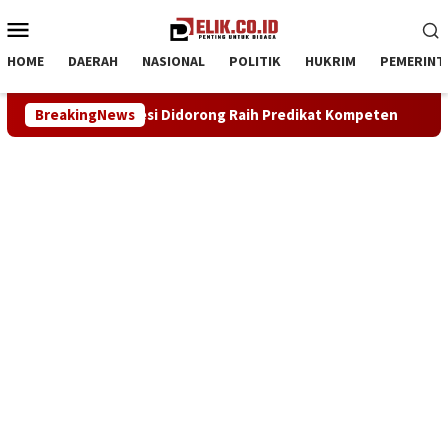
Loncat
Menu
ke
Mobile
konten
HOME
DAERAH
NASIONAL
POLITIK
HUKRIM
PEMERINT
h Predikat Kompeten
BreakingNews
Sinergi ASOKA Bersama KADIN Karaw