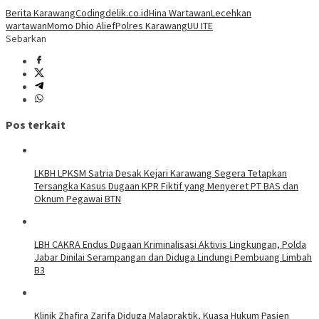
Berita Karawang
Coding
delik.co.id
Hina Wartawan
Lecehkan
wartawan
Momo Dhio Alief
Polres Karawang
UU ITE
Sebarkan
Pos terkait
LKBH LPKSM Satria Desak Kejari Karawang Segera Tetapkan
Tersangka Kasus Dugaan KPR Fiktif yang Menyeret PT BAS dan
Oknum Pegawai BTN
LBH CAKRA Endus Dugaan Kriminalisasi Aktivis Lingkungan, Polda
Jabar Dinilai Serampangan dan Diduga Lindungi Pembuang Limbah
B3
Klinik Zhafira Zarifa Diduga Malapraktik, Kuasa Hukum Pasien