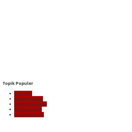
Topik Populer
delik.co.id
Berita Karawang
Pemkab Karawang
DPRD Karawang
Polres Karawang