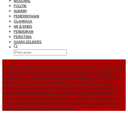
NASIONAL
POLITIK
HUKRIM
PEMERINTAHAN
OLAHRAGA
HR & EKBIS
PENDIDIKAN
PERISTIWA
SUARA DELIKERS
BreakingNews
Bupati Aep Apresiasi Kenaikan Dividen 2025 Perumdam Tirta Tarum, Naik
Rp3 Miliar Lebih Dibanding Tahun 2024
LKBH LPKSM Satria Desak Kejari
Karawang Segera Tetapkan Tersangka Kasus Dugaan KPR Fiktif yang
Menyeret PT BAS dan Oknum Pegawai BTN
Lantik Ratusan Pejabat
Fungsional dan Administrator, Pesan Bupati Aep Jalani Amanah dengan
Baik
Dinilai Belum Mendapatkan Keadilan Fiskal, Arif Dianto Dorong
Reformasi Alokasi Pajak bagi Karawang dan Prioritas Tenaga Kerja Lokal
Proyek Turap Irigasi di Medangasem Diduga Dikerjakan Ugal-Ugalan,
Tidak Pakai Kisdam dan Tidak Transparansi