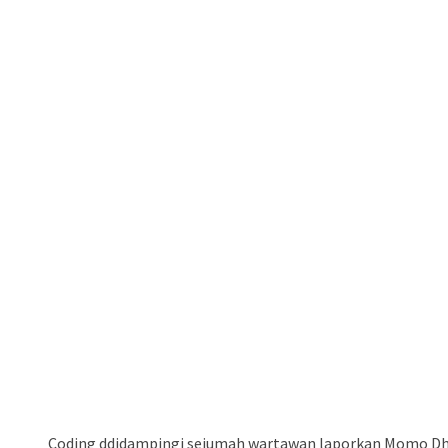
Coding ddidampingi sejumah wartawan laporkan Momo Dhi