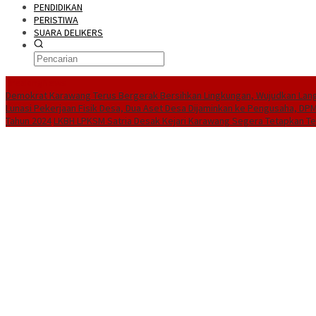
PENDIDIKAN
PERISTIWA
SUARA DELIKERS
BreakingNews
Demokrat Karawang Terus Bergerak Bersihkan Lingkungan, Wujudkan Langit
Lunasi Pekerjaan Fisik Desa, Dua Aset Desa Dijaminkan ke Pengusaha, D
Tahun 2024
LKBH LPKSM Satria Desak Kejari Karawang Segera Tetapkan T