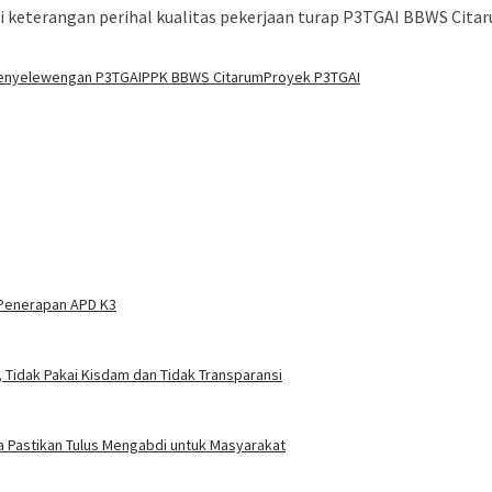
keterangan perihal kualitas pekerjaan turap P3TGAI BBWS Citaru
enyelewengan P3TGAI
PPK BBWS Citarum
Proyek P3TGAI
 Penerapan APD K3
 Tidak Pakai Kisdam dan Tidak Transparansi
a Pastikan Tulus Mengabdi untuk Masyarakat