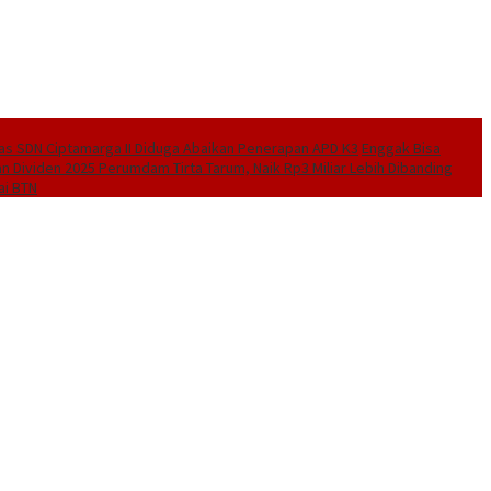
las SDN Ciptamarga II Diduga Abaikan Penerapan APD K3
Enggak Bisa
n Dividen 2025 Perumdam Tirta Tarum, Naik Rp3 Miliar Lebih Dibanding
ai BTN