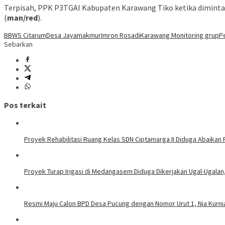
Terpisah, PPK P3TGAI Kabupaten Karawang Tiko ketika dimintai 
(
man/red
).
BBWS Citarum
Desa Jayamakmur
Imron Rosadi
Karawang Monitoring grup
P
Sebarkan
Pos terkait
Proyek Rehabilitasi Ruang Kelas SDN Ciptamarga II Diduga Abaikan
Proyek Turap Irigasi di Medangasem Diduga Dikerjakan Ugal-Ugalan,
Resmi Maju Calon BPD Desa Pucung dengan Nomor Urut 1, Nia Kurni