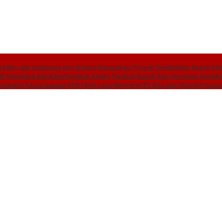
 Biru dan Indonesia Asri di Desa Kutapohaci
Proyek Rehabilitasi Ruang Ke
PMD Karawang Bakal Berhentikan Kades Parakan
Bupati Aep Apresiasi Kenaika
ersangka Kasus Dugaan KPR Fiktif yang Menyeret PT BAS dan Oknum Pegaw