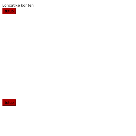
Loncat ke konten
tutup
tutup