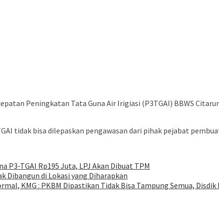
patan Peningkatan Tata Guna Air Irigiasi (P3TGAI) BBWS Citar
3TGAI tidak bisa dilepaskan pengawasan dari pihak pejabat pem
Dana P3-TGAI Rp195 Juta, LPJ Akan Dibuat TPM
ak Dibangun di Lokasi yang Diharapkan
ormal, KMG : PKBM Dipastikan Tidak Bisa Tampung Semua, Disdik