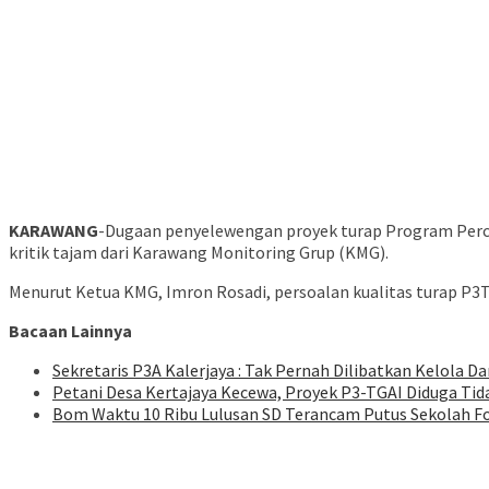
KARAWANG
-Dugaan penyelewengan proyek turap Program Perce
kritik tajam dari Karawang Monitoring Grup (KMG).
Menurut Ketua KMG, Imron Rosadi, persoalan kualitas turap P
Bacaan Lainnya
Sekretaris P3A Kalerjaya : Tak Pernah Dilibatkan Kelola 
Petani Desa Kertajaya Kecewa, Proyek P3-TGAI Diduga Tid
Bom Waktu 10 Ribu Lulusan SD Terancam Putus Sekolah F