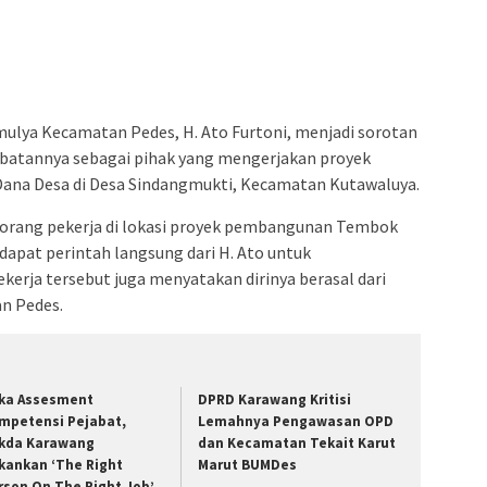
ulya Kecamatan Pedes, H. Ato Furtoni, menjadi sorotan
ibatannya sebagai pihak yang mengerjakan proyek
ana Desa di Desa Sindangmukti, Kecamatan Kutawaluya.
eorang pekerja di lokasi proyek pembangunan Tembok
pat perintah langsung dari H. Ato untuk
kerja tersebut juga menyatakan dirinya berasal dari
n Pedes.
ka Assesment
DPRD Karawang Kritisi
mpetensi Pejabat,
Lemahnya Pengawasan OPD
kda Karawang
dan Kecamatan Tekait Karut
kankan ‘The Right
Marut BUMDes
rson On The Right Job’