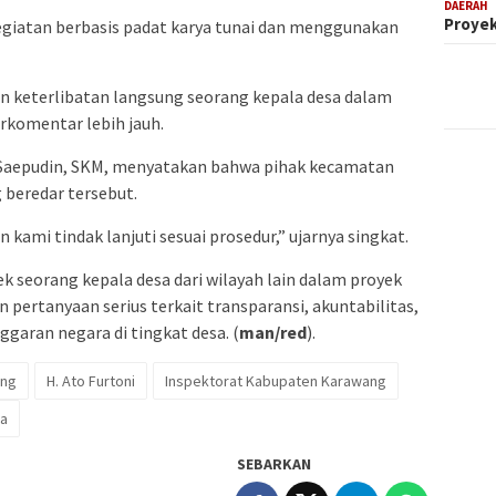
DAERAH
Proyek
egiatan berbasis padat karya tunai dan menggunakan
 keterlibatan langsung seorang kepala desa dalam
erkomentar lebih jauh.
 Saepudin, SKM, menyatakan bahwa pihak kecamatan
 beredar tersebut.
 kami tindak lanjuti sesuai prosedur,” ujarnya singkat.
k seorang kepala desa dari wilayah lain dalam proyek
pertanyaan serius terkait transparansi, akuntabilitas,
garan negara di tingkat desa. (
man/red
).
ang
H. Ato Furtoni
Inspektorat Kabupaten Karawang
sa
SEBARKAN