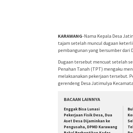
KARAWANG
-Nama Kepala Desa Jatim
tajam setelah muncul dugaan keterl
pembangunan yang bersumber dari D
Dugaan tersebut mencuat setelah s
Penahan Tanah (TPT) mengaku menda
melaksanakan pekerjaan tersebut. Pe
gerendeng Desa Jatimulya Kecamata
BACAAN LAINNYA
Enggak Bisa Lunasi
Bu
Pekerjaan Fisik Desa, Dua
Ko
Aset Desa Dijaminkan ke
Se
Pengusaha, DPMD Karawang
Te
Bakal Berhentikan Kades
Pe