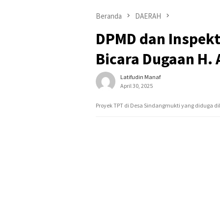
Beranda
DAERAH
DPMD dan Inspekt
Bicara Dugaan H.
Latifudin Manaf
April 30, 2025
Proyek TPT di Desa Sindangmukti yang diduga dik