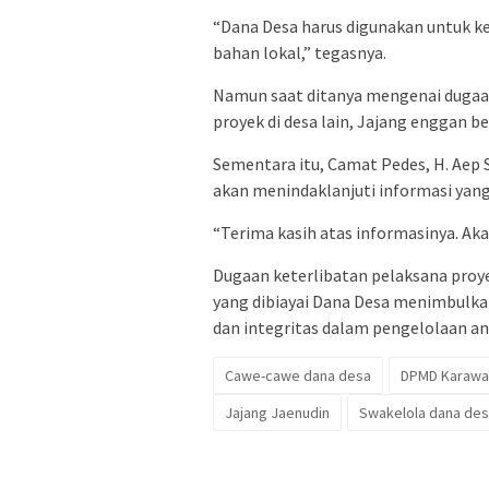
“Dana Desa harus digunakan untuk k
bahan lokal,” tegasnya.
Namun saat ditanya mengenai dugaan
proyek di desa lain, Jajang enggan b
Sementara itu, Camat Pedes, H. Aep
akan menindaklanjuti informasi yang
“Terima kasih atas informasinya. Akan
Dugaan keterlibatan pelaksana proye
yang dibiayai Dana Desa menimbulkan 
dan integritas dalam pengelolaan ang
Cawe-cawe dana desa
DPMD Karaw
Jajang Jaenudin
Swakelola dana de