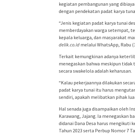
kegiatan pembangunan yang dibiayai 
dengan pendekatan padat karya tuna
“Jenis kegiatan padat karya tunai d
memberdayakan warga setempat, te
kepala keluarga, dan masyarakat marg
delik.co.id
melalui WhatsApp, Rabu (3
Terkait kemungkinan adanya keterliba
menegaskan bahwa meskipun tidak te
secara swakelola adalah keharusan.
“Kalau pekerjaannya dilakukan secar
padat karya tunai itu harus menguta
sendiri, apakah melibatkan pihak luar
Hal senada juga disampaikan oleh In
Karawang, Jajang. Ia menegaskan b
didanai Dana Desa harus mengikuti
Tahun 2023 serta Perbup Nomor 7 Ta