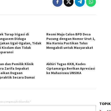
k Turap Irigasi di
Resmi Maju Calon BPD Desa
ngasem Diduga
Pucung dengan Nomor Urut 1,
rjakan Ugal-Ugalan, Tidak
Nia Kurnia Pastikan Tulus
i Kisdam dan Tidak
Mengabdi untuk Masyarakat
sparansi
an dan Pemilik Klinik
Akhiri Tugas KKN, Kades
ira Zarifa Sepakat
Ciptamarga Berikan Apresiasi
saikan Dugaan
ke Mahasiswa UNSIKA
praktik Secara Damai
as yang wajib ditandai
*
TOPIK