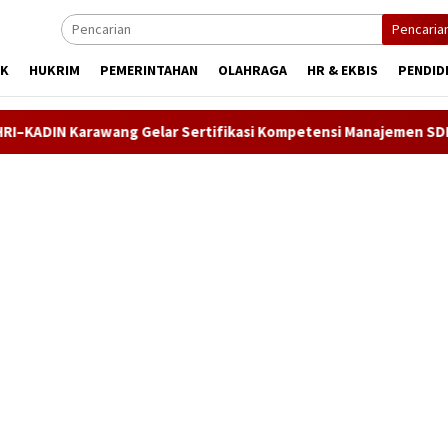
Pencaria
IK
HUKRIM
PEMERINTAHAN
OLAHRAGA
HR & EKBIS
PENDID
ng Gelar Sertifikasi Kompetensi Manajemen SDM, Asesi Didoron