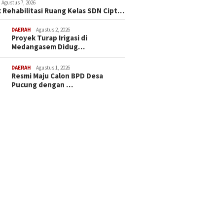
Agustus 7, 2026
 Rehabilitasi Ruang Kelas SDN Cipt…
DAERAH
Agustus 2, 2026
Proyek Turap Irigasi di
Medangasem Didug…
DAERAH
Agustus 1, 2026
Resmi Maju Calon BPD Desa
Pucung dengan …