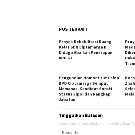
POS TERKAIT
Proyek Rehabilitasi Ruang
Proye
Kelas SDN Ciptamarga II
Meda
Diduga Abaikan Penerapan
Dike
APD K3
Paka
Tran
Pengundian Nomor Urut Calon
Korb
BPD Ciptamarga Sempat
Zhaf
Memanas, Kandidat Soroti
Sele
Status Sipol dan Rangkap
Mala
Jabatan
Tinggalkan Balasan
Alamat email Anda tidak akan dipublikasikan.
Ru