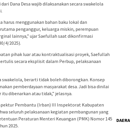
dari Dana Desa wajib dilaksanakan secara swakelola
i.
esa harus menggunakan bahan baku lokal dan
rutama penganggur, keluarga miskin, perempuan
inal lainnya,” ujar Saefullah saat dikonfirmasi
0/4/2025).
tan pihak luar atau kontraktualisasi proyek, Saefullah
rtulis secara eksplisit dalam Perbup, pelaksanaan
a swakelola, berarti tidak boleh diborongkan. Konsep
makan pemberdayaan masyarakat desa. Jadi bisa dinilai
 itu dibenarkan atau tidak,” jelasnya.
spektur Pembantu (Irban) III Inspektorat Kabupaten
ahwa seluruh pelaksanaan kegiatan pembangunan yang
 ketentuan Peraturan Menteri Keuangan (PMK) Nomor 145
DAER
hun 2025.