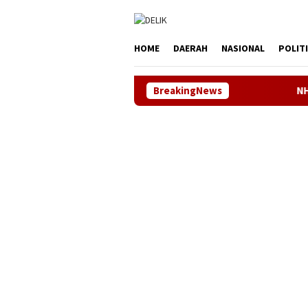
Loncat
tutup
ke
konten
HOME
DAERAH
NASIONAL
POLIT
BreakingNews
NHRI–KADIN Karawa