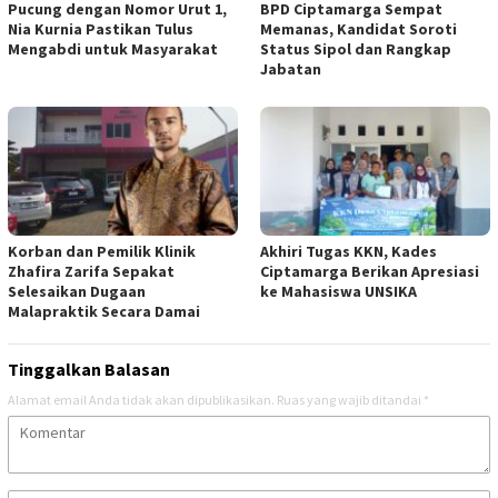
Pucung dengan Nomor Urut 1,
BPD Ciptamarga Sempat
Nia Kurnia Pastikan Tulus
Memanas, Kandidat Soroti
Mengabdi untuk Masyarakat
Status Sipol dan Rangkap
Jabatan
Korban dan Pemilik Klinik
Akhiri Tugas KKN, Kades
Zhafira Zarifa Sepakat
Ciptamarga Berikan Apresiasi
Selesaikan Dugaan
ke Mahasiswa UNSIKA
Malapraktik Secara Damai
Tinggalkan Balasan
Alamat email Anda tidak akan dipublikasikan.
Ruas yang wajib ditandai
*