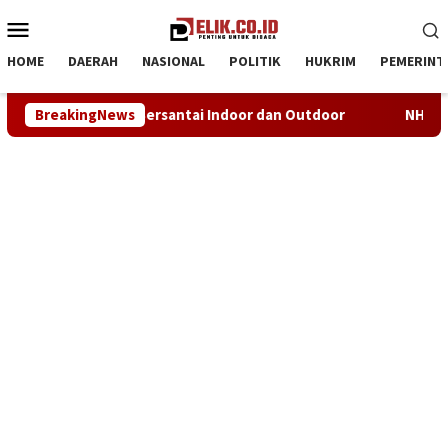
Loncat
Menu
ke
Mobile
konten
HOME
DAERAH
NASIONAL
POLITIK
HUKRIM
PEMERINT
ndoor dan Outdoor
BreakingNews
NHRI–KADIN Karawang Gelar Sertifika