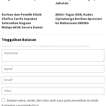
Jabatan
Korban dan Pemilik Klinik
Akhiri Tugas KKN, Kades
Zhafira Zarifa Sepakat
Ciptamarga Berikan Apresiasi
Selesaikan Dugaan
ke Mahasiswa UNSIKA
Malapraktik Secara Damai
Tinggalkan Balasan
Alamat email Anda tidak akan dipublikasikan.
Ruas yang wajib ditandai
*
Simpan nama, email, dan situs web saya pada peramban ini untuk
komentar saya berikutnya.