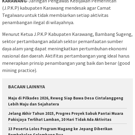
KARAWANG
-Jaringan Pengawas Kebijakan Pemerintah
(J.P.K.P) kabupaten Karawang mendesak agar Camat
Tegalwaru untuk tidak membiarkan setiap aktivitas
penambangan ilegal di wilayahnya.
Menurut Ketua J.P.K.P Kabupaten Karawang, Bambang Sugeng,
sektor pertambangan adalah sektor pemanfaatan sumber
daya alam yang dapat meningkatkan pertumbuhan ekonomi
nasional dan daerah. Aktifitas pertambangan yang ideal harus
menerapkan prinsip penambangan yang baik dan benar (good
mining practice).
BACAAN LAINNYA
Maju di Pilkades 2026, Rewog Siap Bawa Desa Cintalanggeng
Lebih Maju dan Sejahatera
Jelang Akhir Tahun 2025, Progres Proyek Sabuk Pantai Muara
Pakisjaya Terlihat Lamban, 10 Hari Tidak Ada Aktivitas
13 Peserta Lolos Program Magang ke Jepang Diberikan
Pembekalan Gelombang Dua