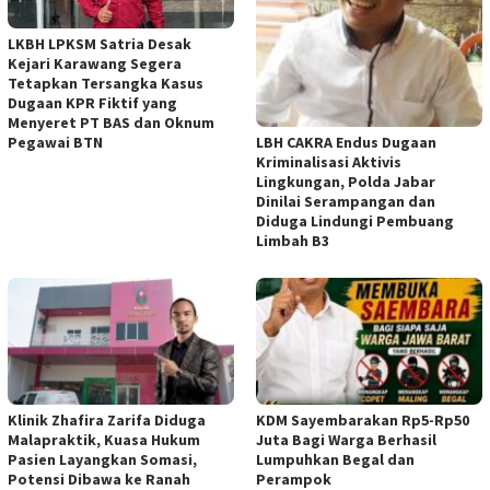
LKBH LPKSM Satria Desak
Kejari Karawang Segera
Tetapkan Tersangka Kasus
Dugaan KPR Fiktif yang
Menyeret PT BAS dan Oknum
LBH CAKRA Endus Dugaan
Pegawai BTN
Kriminalisasi Aktivis
Lingkungan, Polda Jabar
Dinilai Serampangan dan
Diduga Lindungi Pembuang
Limbah B3
Klinik Zhafira Zarifa Diduga
KDM Sayembarakan Rp5-Rp50
Malapraktik, Kuasa Hukum
Juta Bagi Warga Berhasil
Pasien Layangkan Somasi,
Lumpuhkan Begal dan
Potensi Dibawa ke Ranah
Perampok