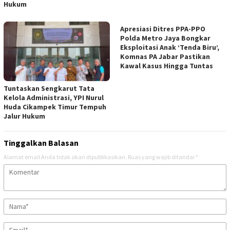
Hukum
Apresiasi Ditres PPA-PPO
Polda Metro Jaya Bongkar
Eksploitasi Anak ‘Tenda Biru’,
Komnas PA Jabar Pastikan
Kawal Kasus Hingga Tuntas
Tuntaskan Sengkarut Tata
Kelola Administrasi, YPI Nurul
Huda Cikampek Timur Tempuh
Jalur Hukum
Tinggalkan Balasan
Alamat email Anda tidak akan dipublikasikan.
Ruas yang wajib ditandai
*