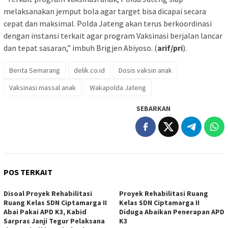
melaksanakan jemput bola agar target bisa dicapai secara
cepat dan maksimal. Polda Jateng akan terus berkoordinasi
dengan instansi terkait agar program Vaksinasi berjalan lancar
dan tepat sasaran,” imbuh Brigjen Abiyoso. (
arif/pri
).
Berita Semarang
delik.co.id
Dosis vaksin anak
Vaksinasi massal anak
Wakapolda Jateng
SEBARKAN
POS TERKAIT
Disoal Proyek Rehabilitasi
Proyek Rehabilitasi Ruang
Ruang Kelas SDN Ciptamarga II
Kelas SDN Ciptamarga II
Abai Pakai APD K3, Kabid
Diduga Abaikan Penerapan APD
Sarpras Janji Tegur Pelaksana
K3