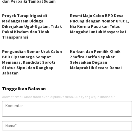
dan Perbaiki Tambal Sulam
Proyek Turap Irigasi di
Resmi Maju Calon BPD Desa
Medangasem Diduga
Pucung dengan Nomor Urut 1,
Dikerjakan Ugal-Ugalan, Tidak
Nia Kurnia Pastikan Tulus
Pakai Kisdam dan Tidak
Mengabdi untuk Masyarakat
Transparansi
Pengundian Nomor Urut Calon
Korban dan Pemilik Klinik
BPD Ciptamarga Sempat
Zhafira Zarifa Sepakat
Memanas, Kandidat Soroti
Selesaikan Dugaan
Status Sipol dan Rangkap
Malapraktik Secara Damai
Jabatan
Tinggalkan Balasan
Alamat email Anda tidak akan dipublikasikan.
Ruas yang wajib ditandai
*