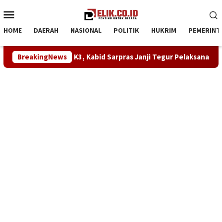
Loncat
Menu
ke
Mobile
konten
HOME
DAERAH
NASIONAL
POLITIK
HUKRIM
PEMERINT
akai APD K3, Kabid Sarpras Janji Tegur Pelaksana dan Perbaiki Ta
BreakingNews