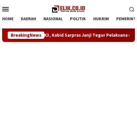
Loncat
Menu
ke
Mobile
konten
HOME
DAERAH
NASIONAL
POLITIK
HUKRIM
PEMERINT
ai Pakai APD K3, Kabid Sarpras Janji Tegur Pelaksana dan Perbaik
BreakingNews