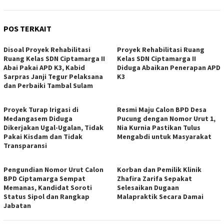
POS TERKAIT
Disoal Proyek Rehabilitasi
Proyek Rehabilitasi Ruang
Ruang Kelas SDN Ciptamarga II
Kelas SDN Ciptamarga II
Abai Pakai APD K3, Kabid
Diduga Abaikan Penerapan APD
Sarpras Janji Tegur Pelaksana
K3
dan Perbaiki Tambal Sulam
Proyek Turap Irigasi di
Resmi Maju Calon BPD Desa
Medangasem Diduga
Pucung dengan Nomor Urut 1,
Dikerjakan Ugal-Ugalan, Tidak
Nia Kurnia Pastikan Tulus
Pakai Kisdam dan Tidak
Mengabdi untuk Masyarakat
Transparansi
Pengundian Nomor Urut Calon
Korban dan Pemilik Klinik
BPD Ciptamarga Sempat
Zhafira Zarifa Sepakat
Memanas, Kandidat Soroti
Selesaikan Dugaan
Status Sipol dan Rangkap
Malapraktik Secara Damai
Jabatan