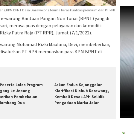
ang KPM BPNT Desa Darawolong terima beras kualitas premium dari PT RPR.
n e-warong Bantuan Pangan Non Tunai (BPNT) yang di
ari, merasa puas dengan pelayanan dan komoditi
 Rizky Putra Raja (PT RPR), Jumat (7/1/2022).
e-warong Mohamad Rizki Maulana, Devi, membeberkan,
g disalurkan PT RPR memuaskan para KPM BPNT di
 Peserta Lolos Program
Askun Endus Kejanggalan
gang ke Jepang
Klarifikasi Dishub Karawang,
berikan Pembekalan
Kembali Desak APH Selidiki
lombang Dua
Pengadaan Marka Jalan