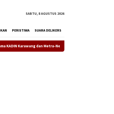
tutup
SABTU, 8 AGUSTUS 2026
IKAN
PERISTIWA
SUARA DELIKERS
et Perkuat Kesiapan SDM Hadapi Era AI
Demokrat Karawan