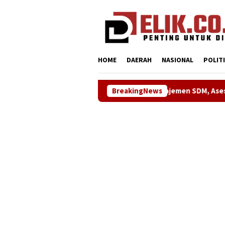
Loncat
tutup
ke
konten
HOME
DAERAH
NASIONAL
POLIT
 Kompetensi Manajemen SDM, Asesi Didorong Raih Predikat Komp
BreakingNews