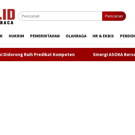
Pencarian
IK
HUKRIM
PEMERINTAHAN
OLAHRAGA
HR & EKBIS
PENDID
eten
Sinergi ASOKA Bersama KADIN Karawang dan Metra-N