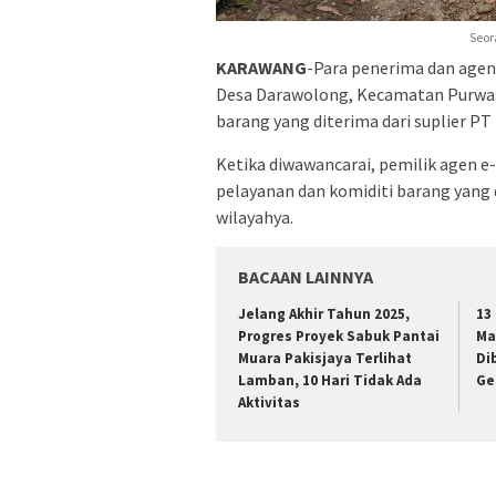
Seor
KARAWANG
-Para penerima dan age
Desa Darawolong, Kecamatan Purwas
barang yang diterima dari suplier PT
Ketika diwawancarai, pemilik agen 
pelayanan dan komiditi barang yan
wilayahya.
BACAAN LAINNYA
Jelang Akhir Tahun 2025,
13
Progres Proyek Sabuk Pantai
Ma
Muara Pakisjaya Terlihat
Di
Lamban, 10 Hari Tidak Ada
Ge
Aktivitas