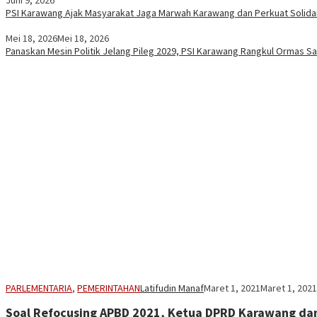
PSI Karawang Ajak Masyarakat Jaga Marwah Karawang dan Perkuat Solid
Mei 18, 2026
Mei 18, 2026
Panaskan Mesin Politik Jelang Pileg 2029, PSI Karawang Rangkul Ormas Sa
PARLEMENTARIA
,
PEMERINTAHAN
Latifudin Manaf
Maret 1, 2021
Maret 1, 2021
Soal Refocusing APBD 2021, Ketua DPRD Karawang da