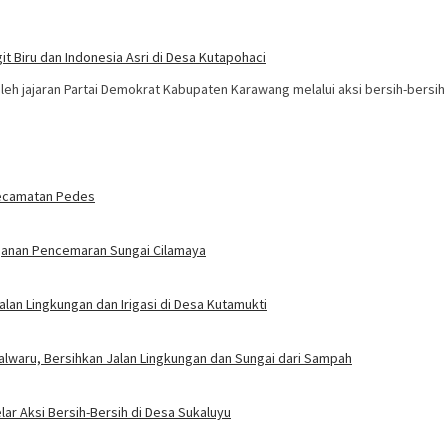
 Biru dan Indonesia Asri di Desa Kutapohaci
h jajaran Partai Demokrat Kabupaten Karawang melalui aksi bersih-bersih
Kecamatan Pedes
nganan Pencemaran Sungai Cilamaya
alan Lingkungan dan Irigasi di Desa Kutamukti
alwaru, Bersihkan Jalan Lingkungan dan Sungai dari Sampah
ar Aksi Bersih-Bersih di Desa Sukaluyu