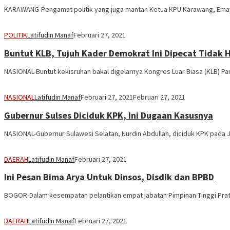
KARAWANG-Pengamat politik yang juga mantan Ketua KPU Karawang, Emay
POLITIK
Latifudin Manaf
Februari 27, 2021
Buntut KLB, Tujuh Kader Demokrat Ini Dipecat Tidak
NASIONAL-Buntut kekisruhan bakal digelarnya Kongres Luar Biasa (KLB) P
NASIONAL
Latifudin Manaf
Februari 27, 2021
Februari 27, 2021
Gubernur Sulses Diciduk KPK, Ini Dugaan Kasusnya
NASIONAL-Gubernur Sulawesi Selatan, Nurdin Abdullah, diciduk KPK pada 
DAERAH
Latifudin Manaf
Februari 27, 2021
Ini Pesan Bima Arya Untuk Dinsos, Disdik dan BPBD
BOGOR-Dalam kesempatan pelantikan empat jabatan Pimpinan Tinggi Pratam
DAERAH
Latifudin Manaf
Februari 27, 2021