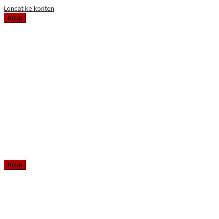
Loncat ke konten
tutup
tutup