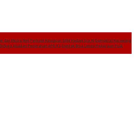
 dan Metra-Net Perkuat Kesiapan SDM Hadapi Era AI
Demokrat Karawang
I Diduga Abaikan Penerapan APD K3
Enggak Bisa Lunasi Pekerjaan Fisik