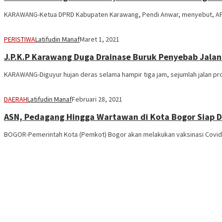
KARAWANG-Ketua DPRD Kabupaten Karawang, Pendi Anwar, menyebut, APBD 
PERISTIWA
Latifudin Manaf
Maret 1, 2021
J.P.K.P Karawang Duga Drainase Buruk Penyebab Jalan
KARAWANG-Diguyur hujan deras selama hampir tiga jam, sejumlah jalan pro
DAERAH
Latifudin Manaf
Februari 28, 2021
ASN, Pedagang Hingga Wartawan di Kota Bogor Siap D
BOGOR-Pemerintah Kota (Pemkot) Bogor akan melakukan vaksinasi Covid-19