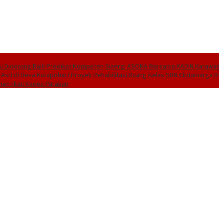
i Didorong Raih Predikat Kompeten
Sinergi ASOKA Bersama KADIN Karawang
 Asri di Desa Kutapohaci
Proyek Rehabilitasi Ruang Kelas SDN Ciptamarga I
hentikan Kades Parakan