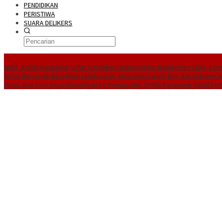
PENDIDIKAN
PERISTIWA
SUARA DELIKERS
BreakingNews
NHRI–KADIN Karawang Gelar Sertifikasi Kompetensi Manajemen SDM, Ases
Terus Bergerak Bersihkan Lingkungan, Wujudkan Langit Biru dan Indonesia
Desa, Dua Aset Desa Dijaminkan ke Pengusaha, DPMD Karawang Bakal Ber