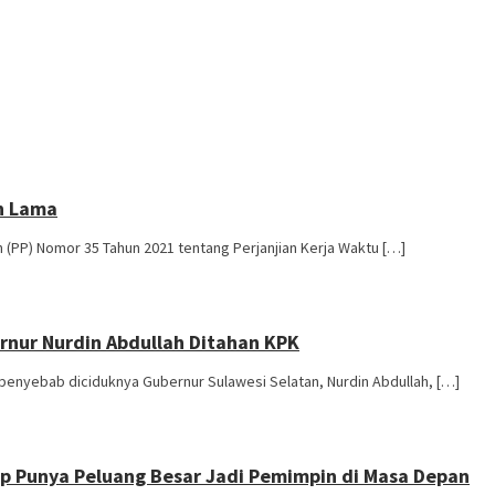
an Lama
(PP) Nomor 35 Tahun 2021 tentang Perjanjian Kerja Waktu […]
rnur Nurdin Abdullah Ditahan KPK
enyebab diciduknya Gubernur Sulawesi Selatan, Nurdin Abdullah, […]
Aep Punya Peluang Besar Jadi Pemimpin di Masa Depan