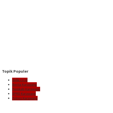
Topik Populer
delik.co.id
Berita Karawang
Pemkab Karawang
DPRD Karawang
Polres Karawang