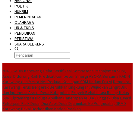
NASIONAL
POLITIK
HUKRIM
PEMERINTAHAN
OLAHRAGA
HR & EKBIS
PENDIDIKAN
PERISTIWA
SUARA DELIKERS
BreakingNews
NHRI–KADIN Karawang Gelar Sertifikasi Kompetensi Manajemen SDM,
Asesi Didorong Raih Predikat Kompeten
Sinergi ASOKA Bersama KADIN
Karawang dan Metra-Net Perkuat Kesiapan SDM Hadapi Era AI
Demokrat
Karawang Terus Bergerak Bersihkan Lingkungan, Wujudkan Langit Biru
dan Indonesia Asri di Desa Kutapohaci
Proyek Rehabilitasi Ruang Kelas
SDN Ciptamarga II Diduga Abaikan Penerapan APD K3
Enggak Bisa Lunasi
Pekerjaan Fisik Desa, Dua Aset Desa Dijaminkan ke Pengusaha, DPMD
Karawang Bakal Berhentikan Kades Parakan