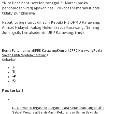
“Kita lihat nanti setelah tanggal 21 Maret (paska
pencoblosan-red) apakah hasil Pilkades semerawut atau
tidak,” pungkasnya.
Rapat itu juga turut dihadiri Kepala Plt DPMD Karawang,
Ahmad Hidayat, Kabag Hukum Setda Karawang, Neneng
Junengsih, tim akademisi UBP Karawang. (
red
).
Berita Parlementaria
DPRD Karawang
Komisi I DPRD Karawang
Pelita
Sayap Putih
Repdem Karawang
Sebarkan
Pos terkait
H. Budiwanto Tegaskan Jangan Bicara Ketahanan Pangan Jika
Satpel Penghasil Benih Masih Kekurangan Bahan Baku dan