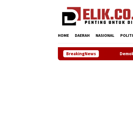
Loncat
tutup
ke
konten
HOME
DAERAH
NASIONAL
POLIT
BreakingNews
Demokrat Karawang Terus