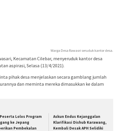
Warga Desa Rawasri seruduk kantor desa.
asari, Kecamatan Cilebar, menyeruduk kantor desa
n aspirasi, Selasa (13/4/2021).
nta pihak desa menjelaskan secara gamblang jumlah
alurannya dan meminta mereka dimasukkan ke dalam
 Peserta Lolos Program
Askun Endus Kejanggalan
gang ke Jepang
Klarifikasi Dishub Karawang,
berikan Pembekalan
Kembali Desak APH Selidiki