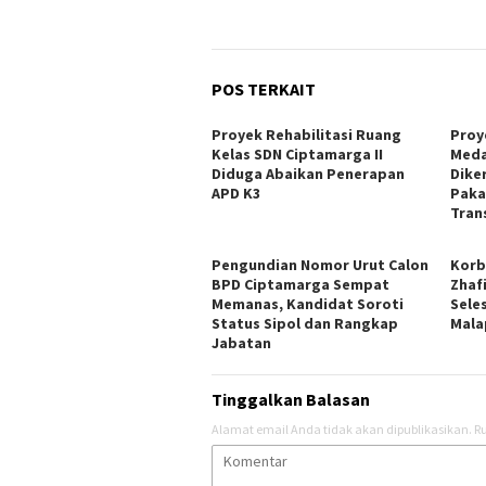
POS TERKAIT
Proyek Rehabilitasi Ruang
Proye
Kelas SDN Ciptamarga II
Meda
Diduga Abaikan Penerapan
Dike
APD K3
Paka
Tran
Pengundian Nomor Urut Calon
Korb
BPD Ciptamarga Sempat
Zhaf
Memanas, Kandidat Soroti
Sele
Status Sipol dan Rangkap
Mala
Jabatan
Tinggalkan Balasan
Alamat email Anda tidak akan dipublikasikan.
Ru