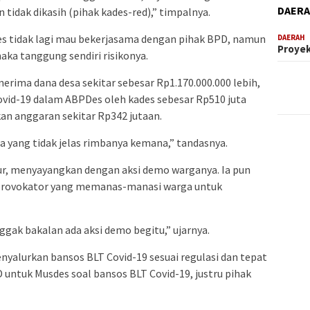
DAER
tidak dikasih (pihak kades-red),” timpalnya.
des tidak lagi mau bekerjasama dengan pihak BPD, namun
DAERAH
Proyek
aka tanggung sendiri risikonya.
rima dana desa sekitar sebesar Rp1.170.000.000 lebih,
vid-19 dalam ABPDes oleh kades sebesar Rp510 juta
an anggaran sekitar Rp342 jutaan.
a yang tidak jelas rimbanya kemana,” tandasnya.
bur, menyayangkan dengan aksi demo warganya. Ia pun
a provokator yang memanas-manasi warga untuk
gak bakalan ada aksi demo begitu,” ujarnya.
yalurkan bansos BLT Covid-19 sesuai regulasi dan tepat
 untuk Musdes soal bansos BLT Covid-19, justru pihak