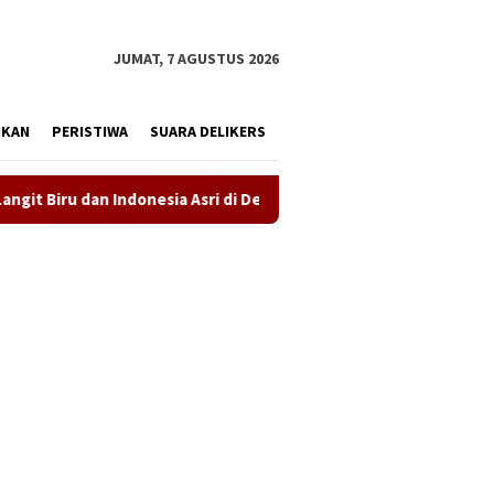
tutup
JUMAT, 7 AGUSTUS 2026
IKAN
PERISTIWA
SUARA DELIKERS
nesia Asri di Desa Kutapohaci
Proyek Rehabilitasi Ruang