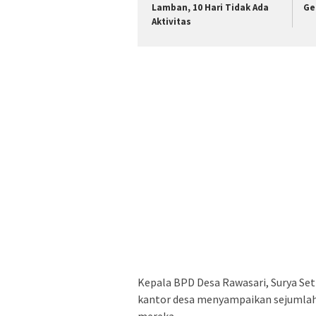
Lamban, 10 Hari Tidak Ada
Ge
Aktivitas
Kepala BPD Desa Rawasari, Surya S
kantor desa menyampaikan sejumlah
mereka.