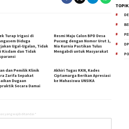
TOPIK
DE
BE
PE
k Turap Irigasi di
Resmi Maju Calon BPD Desa
ngasem Diduga
Pucung dengan Nomor Urut 1,
DP
rjakan Ugal-Ugalan, Tidak
Nia Kurnia Pastikan Tulus
i Kisdam dan Tidak
Mengabdi untuk Masyarakat
PO
sparansi
an dan Pemilik Klinik
Akhiri Tugas KKN, Kades
ira Zarifa Sepakat
Ciptamarga Berikan Apresiasi
saikan Dugaan
ke Mahasiswa UNSIKA
praktik Secara Damai
as yang wajib ditandai
*