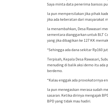
Saya minta data penerima bansos pun 
Ia pun mempersilakan jika pihak ka
jika ada keberatan dari masyarakat m
Ia menambahkan, Desa Rawasari mene
sementara dianggarkan untuk BLT Co
yang jika dibagikan ke 127 KK memak
“Sehingga ada dana sekitar Rp160 jut
Terpisah, Kepala Desa Rawasari, Su
menuding di balik aksi demo itu ad
berdemo.
“Kalau enggak ada provokatornya eng
Ia pun menegaskan merasa sudah men
sasaran. Ketika dirinya mengajak BPD
BPD yang tidak mau hadiri.