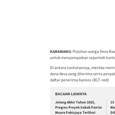
KARAWANG
-Puluhan warga Desa Raw
untuk menyampaikan sejumlah tuntuta
Di antara tuntutannya, mereka memi
dana desa yang diterima serta peny
daftar penerima bansos (BLT-red).
BACAAN LAINNYA
Jelang Akhir Tahun 2025,
13
Progres Proyek Sabuk Pantai
Ma
Muara Pakisjaya Terlihat
Di