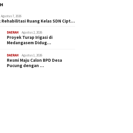
AH
Agustus 7, 2026
 Rehabilitasi Ruang Kelas SDN Cipt…
DAERAH
Agustus 2, 2026
Proyek Turap Irigasi di
Medangasem Didug…
DAERAH
Agustus 1, 2026
Resmi Maju Calon BPD Desa
Pucung dengan …