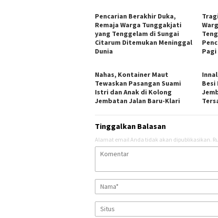
Pencarian Berakhir Duka,
Trag
Remaja Warga Tunggakjati
Warg
yang Tenggelam di Sungai
Teng
Citarum Ditemukan Meninggal
Penc
Dunia
Pagi
Nahas, Kontainer Maut
Inna
Tewaskan Pasangan Suami
Besi
Istri dan Anak di Kolong
Jemb
Jembatan Jalan Baru-Klari
Ters
Tinggalkan Balasan
Alamat email Anda tidak akan dipublikasikan.
Ru