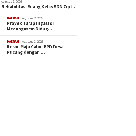
Agustus 7, 2026
 Rehabilitasi Ruang Kelas SDN Cipt…
DAERAH
Agustus 2, 2026
Proyek Turap Irigasi di
Medangasem Didug…
DAERAH
Agustus 1, 2026
Resmi Maju Calon BPD Desa
Pucung dengan …