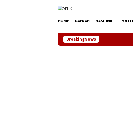
Loncat
tutup
ke
konten
HOME
DAERAH
NASIONAL
POLIT
BreakingNews
Lebih dari 