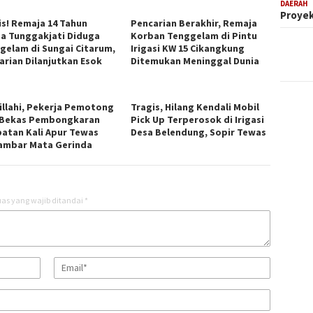
DAERAH
Proyek
is! Remaja 14 Tahun
Pencarian Berakhir, Remaja
a Tunggakjati Diduga
Korban Tenggelam di Pintu
gelam di Sungai Citarum,
Irigasi KW 15 Cikangkung
arian Dilanjutkan Esok
Ditemukan Meninggal Dunia
lillahi, Pekerja Pemotong
Tragis, Hilang Kendali Mobil
 Bekas Pembongkaran
Pick Up Terperosok di Irigasi
atan Kali Apur Tewas
Desa Belendung, Sopir Tewas
ambar Mata Gerinda
as yang wajib ditandai
*