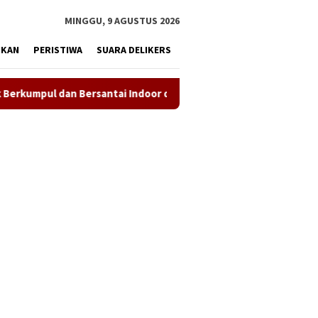
tutup
MINGGU, 9 AGUSTUS 2026
IKAN
PERISTIWA
SUARA DELIKERS
Bersantai Indoor dan Outdoor
NHRI–KADIN Karawang Gela