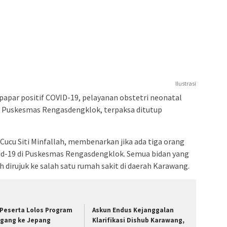
llustrasi
papar positif COVID-19, pelayanan obstetri neonatal
 Puskesmas Rengasdengklok, terpaksa ditutup
ucu Siti Minfallah, membenarkan jika ada tiga orang
vid-19 di Puskesmas Rengasdengklok. Semua bidan yang
h dirujuk ke salah satu rumah sakit di daerah Karawang.
 Peserta Lolos Program
Askun Endus Kejanggalan
gang ke Jepang
Klarifikasi Dishub Karawang,