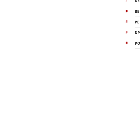
DE
BE
PE
DP
PO