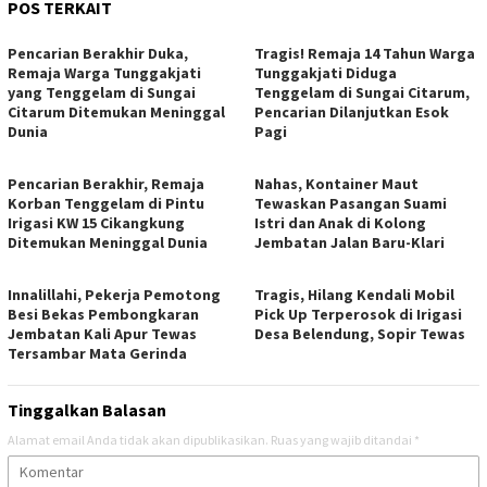
POS TERKAIT
Pencarian Berakhir Duka,
Tragis! Remaja 14 Tahun Warga
Remaja Warga Tunggakjati
Tunggakjati Diduga
yang Tenggelam di Sungai
Tenggelam di Sungai Citarum,
Citarum Ditemukan Meninggal
Pencarian Dilanjutkan Esok
Dunia
Pagi
Pencarian Berakhir, Remaja
Nahas, Kontainer Maut
Korban Tenggelam di Pintu
Tewaskan Pasangan Suami
Irigasi KW 15 Cikangkung
Istri dan Anak di Kolong
Ditemukan Meninggal Dunia
Jembatan Jalan Baru-Klari
Innalillahi, Pekerja Pemotong
Tragis, Hilang Kendali Mobil
Besi Bekas Pembongkaran
Pick Up Terperosok di Irigasi
Jembatan Kali Apur Tewas
Desa Belendung, Sopir Tewas
Tersambar Mata Gerinda
Tinggalkan Balasan
Alamat email Anda tidak akan dipublikasikan.
Ruas yang wajib ditandai
*